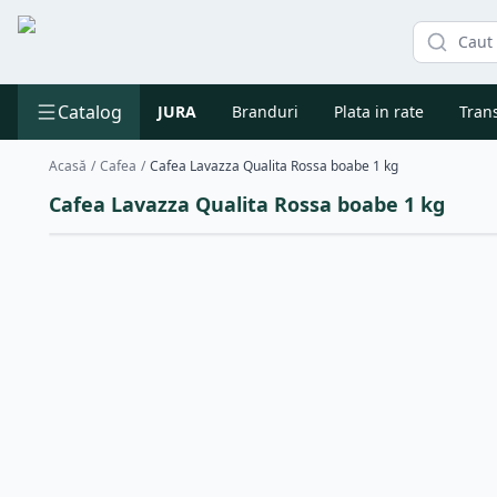
Catalog
JURA
Branduri
Plata in rate
Trans
Acasă
/
Cafea
/
Cafea Lavazza Qualita Rossa boabe 1 kg
Cafea Lavazza Qualita Rossa boabe 1 kg
Vanzare la bax
(
6
buc / set)