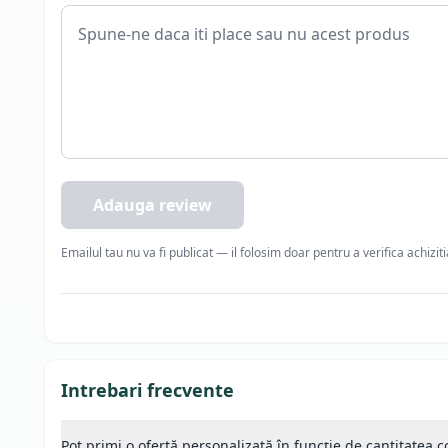
Adauga review
Emailul tau nu va fi publicat — il folosim doar pentru a verifica achizit
Intrebari frecvente
Pot primi o ofertă personalizată în funcție de cantitatea