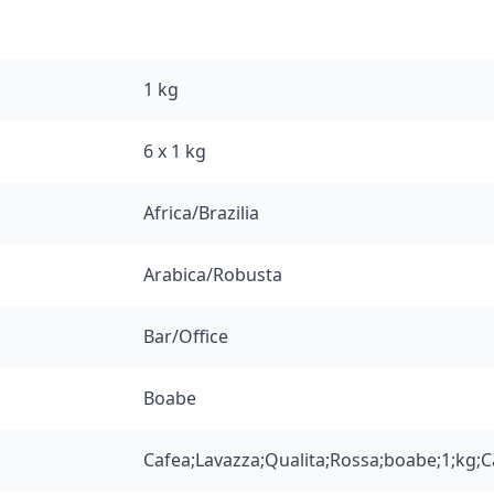
1 kg
6 x 1 kg
Africa/Brazilia
Arabica/Robusta
Bar/Office
Boabe
Cafea;Lavazza;Qualita;Rossa;boabe;1;kg;C