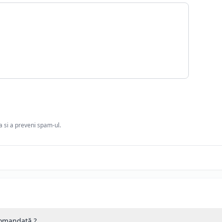
ia si a preveni spam-ul.
 comandată ?