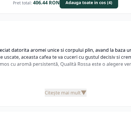
406.44
RON
Adauga toate in cos (4)
Pret total:
ciat datorita aromei unice si corpului plin, avand la baza 
te uscate, aceasta cafea te va cuceri cu gustul decisiv si cr
os cu aromă persistentă, Qualità Rossa este o alegere vers
▼
Citește mai mult