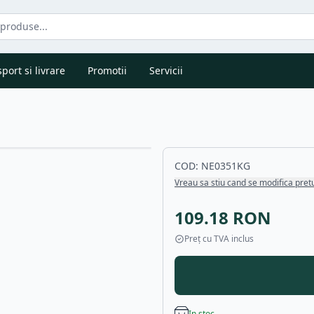
port si livrare
Promotii
Servicii
COD:
NE0351KG
Vreau sa stiu cand se modifica pret
109.18
RON
Preț cu TVA inclus
In stoc