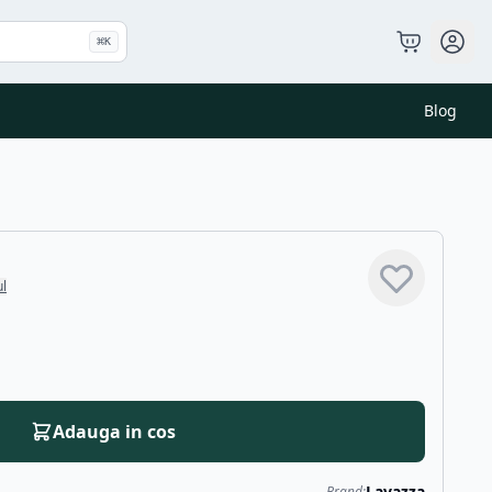
⌘
K
Blog
ul
Adauga in cos
Lavazza
Brand: