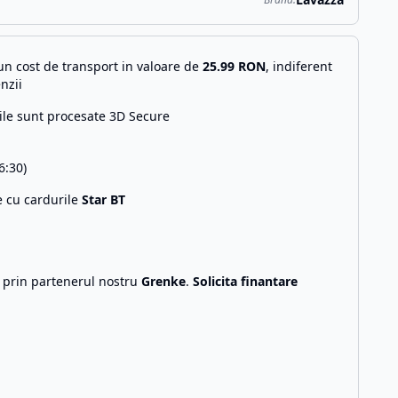
n cost de transport in valoare de
25.99
RON
, indiferent
nzii
ile sunt procesate 3D Secure
6:30)
e cu cardurile
Star BT
g prin partenerul nostru
Grenke
.
Solicita finantare