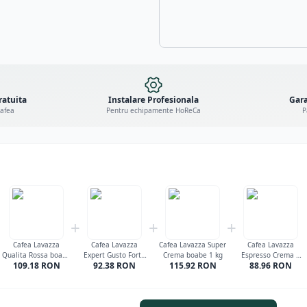
ratuita
Instalare Profesionala
Gara
cafea
Pentru echipamente HoReCa
P
+
+
+
Cafea Lavazza
Cafea Lavazza
Cafea Lavazza Super
Cafea Lavazza
Qualita Rossa boabe
Expert Gusto Forte
Crema boabe 1 kg
Espresso Crema e
109.18
RON
92.38
RON
115.92
RON
88.96
RON
1 kg
Vending boabe 1 kg
Gusto Forte boabe 1
kg