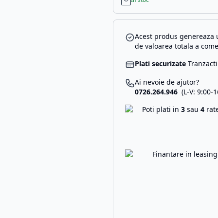
Acest produs genereaza u
de valoarea totala a come
Plati securizate
Tranzacti
Ai nevoie de ajutor?
0726.264.946
(L-V: 9:00-1
Poti plati in
3
sau
4
rat
Finantare in leasin