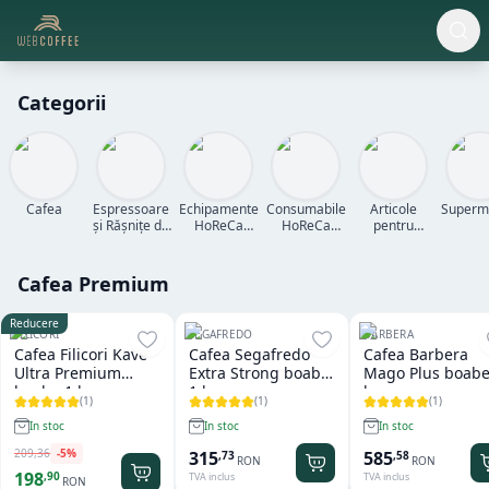
Categorii
Cafea
Espressoare
Echipamente
Consumabile
Articole
Superm
și Rășnițe de
HoReCa
HoReCa
pentru
Cafea
Profesionale
Premium
Bucatarie si
Profesionale
și Utilaje de
Bufet
Bucătărie
Cafea Premium
Reducere
FILICORI
SEGAFREDO
BARBERA
Cafea Filicori Kave
Cafea Segafredo
Cafea Barbera
Ultra Premium
Extra Strong boabe
Mago Plus boabe
boabe 1 kg
1 kg
kg
(
1
)
(
1
)
(
1
)
In stoc
In stoc
In stoc
209
,
36
-
5
%
315
585
,
73
,
58
RON
RON
198
,
90
TVA inclus
TVA inclus
RON