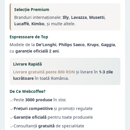
Selecție Premium
Branduri internaționale:
Illy
,
Lavazza
,
Musetti
,
Lucaffè
,
Kimbo
, și multe altele.
Espressoare de Top
Modele de la
De'Longhi
,
Philips Saeco
,
Krups
,
Gaggia
,
cu
garanție oficială 2 ani
.
Livrare Rapidă
Livrare gratuită peste 800 RON
și livrare în
1-3 zile
lucrătoare
în toată România.
De Ce Webcoffee?
✓
Peste
3000 produse
în stoc
✓
Prețuri competitive
și promoții regulate
✓
Garanție oficială
pentru toate produsele
✓
Consultanță
gratuită
de specialitate