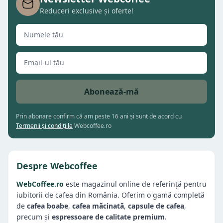
Reduceri exclusive și oferte!
Abonează-mă
Prin abonare confirm că am peste 16 ani și sunt de acord cu
Termenii și condițiile
Webcoffee.ro
Despre Webcoffee
WebCoffee.ro
este magazinul online de referință pentru
iubitorii de cafea din România. Oferim o gamă completă
de
cafea boabe
,
cafea măcinată
,
capsule de cafea
,
precum și
espressoare de calitate premium
.