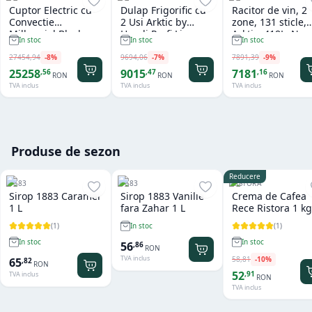
Cuptor Electric cu
Dulap Frigorific cu
Racitor de vin, 2
Convectie
2 Usi Arktic by
zone, 131 sticle,
Millennial Black
Hendi Profi Line
Arktic, 418L, Neg
In stoc
In stoc
In stoc
Mask Gastro 11 tavi
Seria 800 - 1.240 L
697x595x(H)175
x GN 1/1 Tecnoeka
27454
,
94
-
8
%
9694
,
06
-
7
%
7891
,
39
-
9
%
25258
9015
7181
,
56
,
47
,
16
RON
RON
RON
TVA inclus
TVA inclus
TVA inclus
Produse de sezon
Reducere
1883
1883
RISTORA
Sirop 1883 Caramel
Sirop 1883 Vanilie
Crema de Cafea
1 L
fara Zahar 1 L
Rece Ristora 1 kg
(
1
)
(
1
)
In stoc
In stoc
In stoc
56
,
86
RON
TVA inclus
58
,
81
-
10
%
65
,
82
RON
52
,
91
TVA inclus
RON
TVA inclus