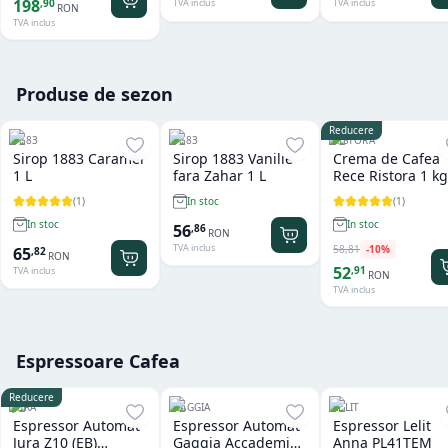
198
,
90
TVA inclus
TVA inclus
RON
TVA inclus
Produse de sezon
Reducere
1883
1883
RISTORA
Sirop 1883 Caramel
Sirop 1883 Vanilie
Crema de Cafea
1 L
fara Zahar 1 L
Rece Ristora 1 kg
(
1
)
(
1
)
In stoc
In stoc
In stoc
56
,
86
RON
TVA inclus
58
,
81
-
10
%
65
,
82
RON
52
,
91
TVA inclus
RON
TVA inclus
Espressoare Cafea
Reducere
JURA
GAGGIA
LELIT
Espressor Automat
Espressor Automat
Espressor Lelit
Jura Z10 (EB)
Gaggia Accademia
Anna PL41TEM