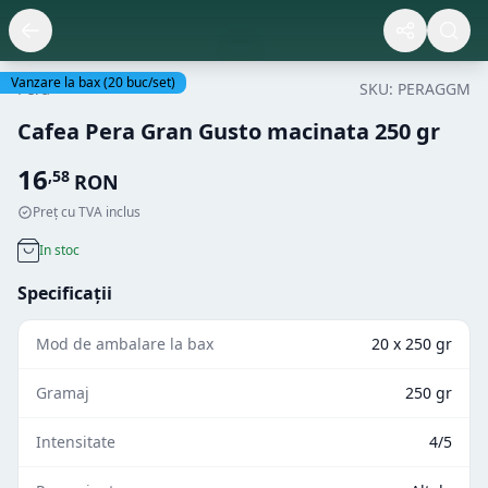
Vanzare la bax
(
20
buc/set)
Pera
SKU:
PERAGGM
Cafea Pera Gran Gusto macinata 250 gr
16
,
58
RON
Preț cu TVA inclus
In stoc
Specificații
Mod de ambalare la bax
20 x 250 gr
Gramaj
250 gr
Intensitate
4/5