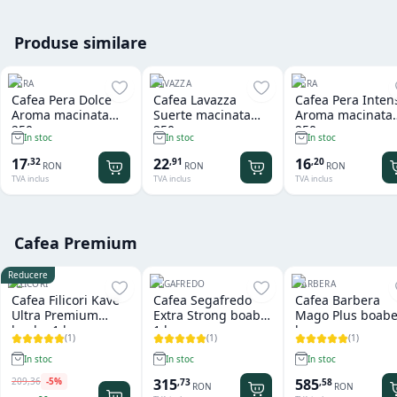
Produse similare
PERA
LAVAZZA
PERA
Cafea Pera Dolce
Cafea Lavazza
Cafea Pera Inten
Aroma macinata
Suerte macinata
Aroma macinata
250 gr
250 gr
250 gr
In stoc
In stoc
In stoc
17
22
16
,
32
,
91
,
20
RON
RON
RON
TVA inclus
TVA inclus
TVA inclus
Cafea Premium
Reducere
FILICORI
SEGAFREDO
BARBERA
Cafea Filicori Kave
Cafea Segafredo
Cafea Barbera
Ultra Premium
Extra Strong boabe
Mago Plus boabe
boabe 1 kg
1 kg
kg
(
1
)
(
1
)
(
1
)
In stoc
In stoc
In stoc
209
,
36
-
5
%
315
585
,
73
,
58
RON
RON