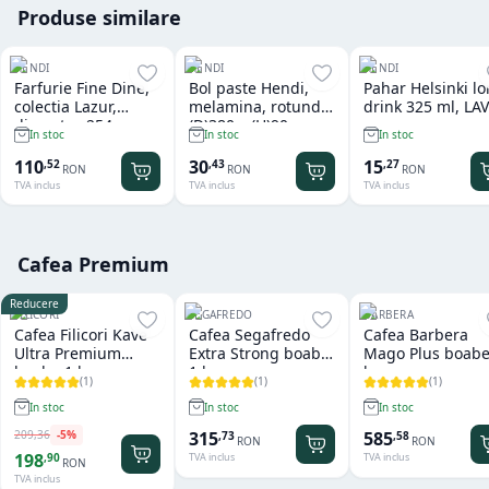
Produse similare
HENDI
HENDI
HENDI
Farfurie Fine Dine,
Bol paste Hendi,
Pahar Helsinki l
colectia Lazur,
melamina, rotund
drink 325 ml, LAV
diametru 254 mm,
(D)380 x (H)90 mm
In stoc
In stoc
In stoc
portelan decorat
manual
110
30
15
,
52
,
43
,
27
RON
RON
RON
TVA inclus
TVA inclus
TVA inclus
Cafea Premium
Reducere
FILICORI
SEGAFREDO
BARBERA
Cafea Filicori Kave
Cafea Segafredo
Cafea Barbera
Ultra Premium
Extra Strong boabe
Mago Plus boabe
boabe 1 kg
1 kg
kg
(
1
)
(
1
)
(
1
)
In stoc
In stoc
In stoc
209
,
36
-
5
%
315
585
,
73
,
58
RON
RON
198
,
90
TVA inclus
TVA inclus
RON
TVA inclus