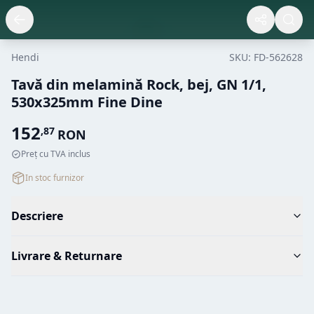
Hendi
SKU:
FD-562628
Tavă din melamină Rock, bej, GN 1/1,
530x325mm Fine Dine
152
,
87
RON
Preț cu TVA inclus
In stoc furnizor
Descriere
Livrare & Returnare