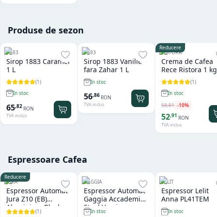
Produse de sezon
Reducere
1883
1883
RISTORA
Sirop 1883 Caramel
Sirop 1883 Vanilie
Crema de Cafea
1 L
fara Zahar 1 L
Rece Ristora 1 kg
(
1
)
(
1
)
In stoc
In stoc
In stoc
56
,
86
RON
TVA inclus
58
,
81
-
10
%
65
,
82
RON
52
,
91
TVA inclus
RON
TVA inclus
Espressoare Cafea
Reducere
JURA
GAGGIA
LELIT
Espressor Automat
Espressor Automat
Espressor Lelit
Jura Z10 (EB)
Gaggia Accademia
Anna PL41TEM
Aluminium Black
Steel Version
(
1
)
In stoc
In stoc