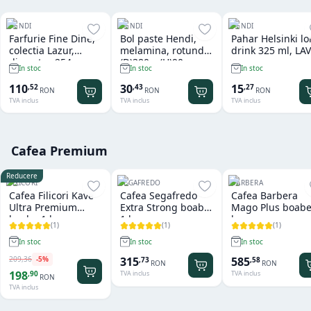
HENDI
HENDI
HENDI
Farfurie Fine Dine,
Bol paste Hendi,
Pahar Helsinki l
colectia Lazur,
melamina, rotund
drink 325 ml, LAV
diametru 254 mm,
(D)380 x (H)90 mm
In stoc
In stoc
In stoc
portelan decorat
manual
110
30
15
,
52
,
43
,
27
RON
RON
RON
TVA inclus
TVA inclus
TVA inclus
Cafea Premium
Reducere
FILICORI
SEGAFREDO
BARBERA
Cafea Filicori Kave
Cafea Segafredo
Cafea Barbera
Ultra Premium
Extra Strong boabe
Mago Plus boabe
boabe 1 kg
1 kg
kg
(
1
)
(
1
)
(
1
)
In stoc
In stoc
In stoc
209
,
36
-
5
%
315
585
,
73
,
58
RON
RON
198
,
90
TVA inclus
TVA inclus
RON
TVA inclus