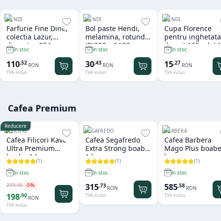
HENDI
HENDI
HENDI
Farfurie Fine Dine,
Bol paste Hendi,
Cupa Florence
colectia Lazur,
melamina, rotund
pentru inghetata
diametru 254 mm,
(D)380 x (H)90 mm
desert 165 ml, L
In stoc
In stoc
In stoc
portelan decorat
manual
110
30
15
,
52
,
43
,
27
RON
RON
RON
TVA inclus
TVA inclus
TVA inclus
Cafea Premium
Reducere
FILICORI
SEGAFREDO
BARBERA
Cafea Filicori Kave
Cafea Segafredo
Cafea Barbera
Ultra Premium
Extra Strong boabe
Mago Plus boabe
boabe 1 kg
1 kg
kg
(
1
)
(
1
)
(
1
)
In stoc
In stoc
In stoc
209
,
36
-
5
%
315
585
,
73
,
58
RON
RON
198
,
90
TVA inclus
TVA inclus
RON
TVA inclus