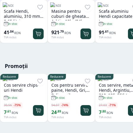
HENDI
HENDI
HENDI
Scafa Hendi,
Masina pentru
Scafa aluminiu
aluminiu, 310 mm,
cuburi de gheata
Hendi capacitate
0.65 litri
Arktic, 12kg/24h
L
In stoc
In stoc
In stoc
41
921
91
,
04
,
79
,
61
RON
RON
RON
TVA inclus
TVA inclus
TVA inclus
Promoții
Reducere
Reducere
Reducere
HENDI
HENDI
HENDI
Cos servire chips-
Cos pentru servire
Cos servire, meta
uri Hendi
paine, Hendi, Gri,
Hendi, Argintiu,
Polipropilena,
310x125x55(h)m
In stoc
In stoc
In stoc
design impletit tip
ratan, ø370x(h)120
30
,
56
-
75
%
94
,
07
-
74
%
27
,
03
-
71
%
mm
7
24
7
,
61
,
89
,
80
RON
RON
RON
TVA inclus
TVA inclus
TVA inclus