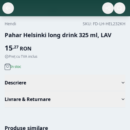
Hendi
SKU:
FD-LH-HEL232KH
Pahar Helsinki long drink 325 ml, LAV
15
,
27
RON
Preț cu TVA inclus
In stoc
Descriere
Livrare & Returnare
Produse similare