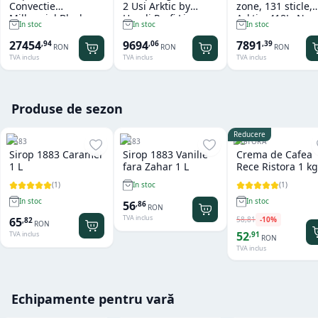
Convectie
2 Usi Arktic by
zone, 131 sticle,
Millennial Black
Hendi Profi Line
Arktic, 418L, Neg
In stoc
In stoc
In stoc
Mask Gastro 11 tavi
Seria 800 - 1.240 L
697x595x(H)175
x GN 1/1 Tecnoeka
27454
9694
7891
,
94
,
06
,
39
RON
RON
RON
TVA inclus
TVA inclus
TVA inclus
Produse de sezon
Reducere
1883
1883
RISTORA
Sirop 1883 Caramel
Sirop 1883 Vanilie
Crema de Cafea
1 L
fara Zahar 1 L
Rece Ristora 1 kg
(
1
)
(
1
)
In stoc
In stoc
In stoc
56
,
86
RON
TVA inclus
58
,
81
-
10
%
65
,
82
RON
52
,
91
TVA inclus
RON
TVA inclus
Echipamente pentru vară