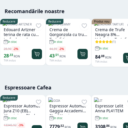
Recomandările noastre
Reducere
Reducere
Produs nou
EDOUARD ARTZNER
TARTUFI JIMMY
VALNERINA TARTUFI
Edouard Artzner
Crema de
Crema de Trufe
terina de rata cu
Gorgonzola cu trufe
Neagra 8%
trufe de padure
Tartufi Jimmy
Valnerina Tartufi
(
1
)
In stoc
In stoc
100g
500 gr
In stoc
28
,
90
-
2
%
44
,
39
-
2
%
28
43
,
33
,
51
84
,
08
RON
RON
RON
TVA inclus
TVA inclus
TVA inclus
Espressoare Cafea
Reducere
JURA
GAGGIA
LELIT
Espressor Automat
Espressor Automat
Espressor Lelit
Jura Z10 (EB)
Gaggia Accademia
Anna PL41TEM
Aluminium Black
Steel Version
In stoc
In stoc
In stoc
13345
,
92
-
3
%
7779
3108
,
52
,
86
RON
RON