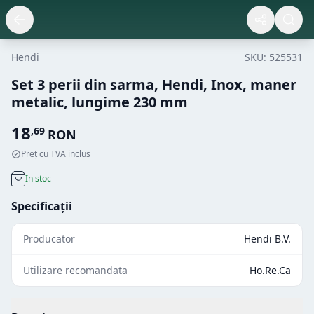
Hendi
SKU:
525531
Set 3 perii din sarma, Hendi, Inox, maner
metalic, lungime 230 mm
18
,
69
RON
Preț cu TVA inclus
In stoc
Specificații
Producator
Hendi B.V.
Utilizare recomandata
Ho.Re.Ca