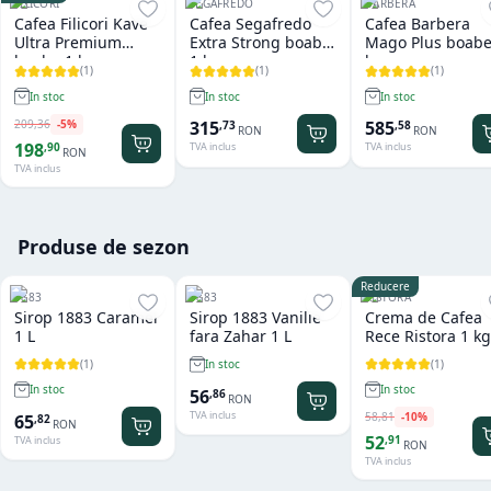
FILICORI
SEGAFREDO
BARBERA
Cafea Filicori Kave
Cafea Segafredo
Cafea Barbera
Ultra Premium
Extra Strong boabe
Mago Plus boabe
boabe 1 kg
1 kg
kg
(
1
)
(
1
)
(
1
)
In stoc
In stoc
In stoc
209
,
36
-
5
%
315
585
,
73
,
58
RON
RON
198
,
90
TVA inclus
TVA inclus
RON
TVA inclus
Produse de sezon
Reducere
1883
1883
RISTORA
Sirop 1883 Caramel
Sirop 1883 Vanilie
Crema de Cafea
1 L
fara Zahar 1 L
Rece Ristora 1 kg
(
1
)
(
1
)
In stoc
In stoc
In stoc
56
,
86
RON
TVA inclus
58
,
81
-
10
%
65
,
82
RON
52
,
91
TVA inclus
RON
TVA inclus