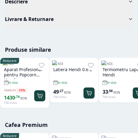
Descriere
Livrare & Returnare
Produse similare
Reducere
HENDI
HENDI
HENDI
Aparat Profesional
Latiera Hendi 0.6 L
Termometru Lap
pentru Popcorn
Hendi
Hendi
In stoc
In stoc
In stoc
1589
,
71
-
10
%
49
33
,
27
,
98
RON
RON
1430
,
74
TVA inclus
TVA inclus
RON
TVA inclus
Cafea Premium
Reducere