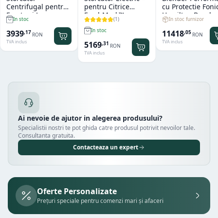
Centrifugal pentru
pentru Citrice
cu Protectie Foni
Fructe si Legume
FreshMark™
Hamilton Beach
(
1
)
In stoc furnizor
In stoc
Hendi Profi Line
Hamilton Beach
Summit® Edge
Titan
In stoc
11418
3939
,
05
,
17
RON
RON
TVA inclus
TVA inclus
5169
,
31
RON
TVA inclus
Ai nevoie de ajutor in alegerea produsului?
Specialistii nostri te pot ghida catre produsul potrivit nevoilor tale.
Consultanta gratuita.
Contacteaza un expert
Oferte Personalizate
Prețuri speciale pentru comenzi mari și afaceri