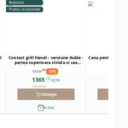
Reducere
Produs recomandat
l
Contact grill Hendi - versiune dubla -
Cana pentru Blend
partea superioara striata si cea
908
inferioara neteda, electric
,
80
1516
10
%
1365
473
,
12
,
6
RON
TVA inclus
TVA inclus
Adauga
Ad
In stoc
In