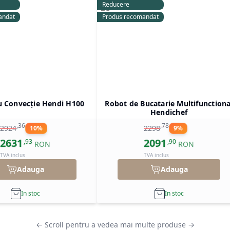
Reducere
andat
Produs recomandat
u Convecție Hendi H100
Robot de Bucatarie Multifunctiona
Hendichef
,
36
,
78
2924
2298
10
%
9
%
2631
2091
,
93
,
90
RON
RON
TVA inclus
TVA inclus
Adauga
Adauga
In stoc
In stoc
← Scroll pentru a vedea mai multe produse →