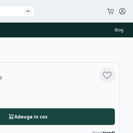
⌘
K
Blog
ul
Adauga in cos
Hendi
Brand: