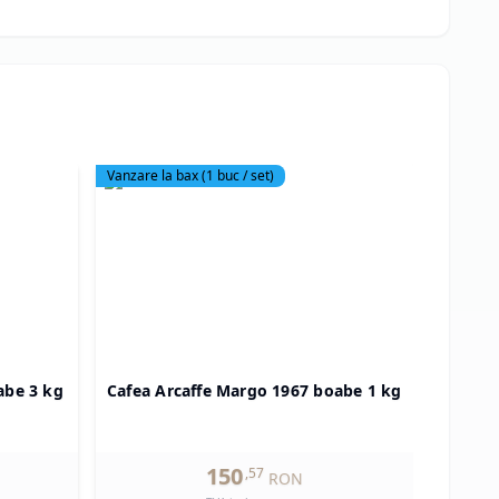
Vanzare la bax
(
1
buc / set)
Produs 
abe 3 kg
Cafea Arcaffe Margo 1967 boabe 1 kg
Cafe
150
,
57
RON