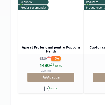
Reducere
Reducere
Produs recomandat
Produs recom
Aparat Profesional pentru Popcorn
Cuptor c
Hendi
,
71
1589
10
%
1430
,
74
RON
TVA inclus
Adauga
In stoc