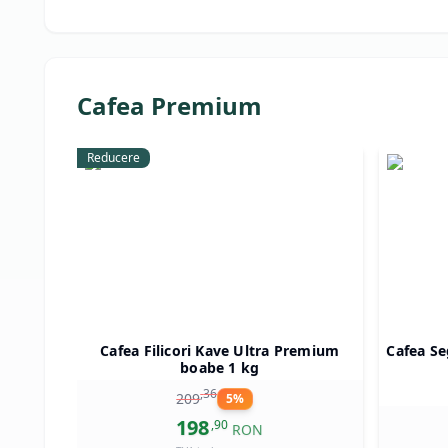
Cafea Premium
Reducere
Cafea Filicori Kave Ultra Premium
Cafea Se
boabe 1 kg
,
36
209
5
%
198
,
90
RON