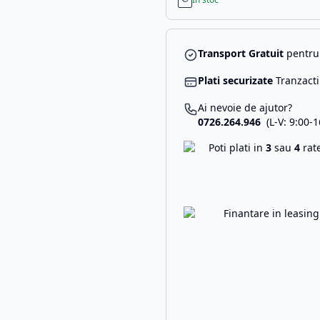
Transport Gratuit
pentru 
Plati securizate
Tranzacti
Ai nevoie de ajutor?
0726.264.946
(L-V: 9:00-1
Poti plati in
3
sau
4
rat
Finantare in leasin