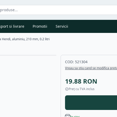
port si livrare
Promotii
Servicii
a Hendi, aluminiu, 210 mm, 0.2 litri
COD:
521304
Vreau sa stiu cand se modifica pret
19.88
RON
Preț cu TVA inclus
In stoc