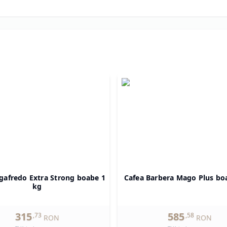
gafredo Extra Strong boabe 1
Cafea Barbera Mago Plus bo
kg
315
585
,
73
,
58
RON
RON