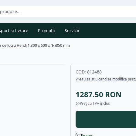
port si livrare
Promotii
Servicii
 de lucru Hendi 1.800 x 600 x (H)850 mm
COD:
812488
Vreau sa stiu cand se modifica pret
1287.50
RON
Preț cu TVA inclus
In stoc