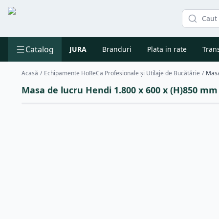
Catalog
JURA
Branduri
Plata in rate
Trans
Acasă
/
Echipamente HoReCa Profesionale și Utilaje de Bucătărie
/
Masa
Masa de lucru Hendi 1.800 x 600 x (H)850 mm