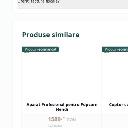
Oferiti factura fiscala?
Produse similare
Produs recomandat
Produs recom
Aparat Profesional pentru Popcorn
Cuptor c
Hendi
1589
,
71
RON
TVA inclus