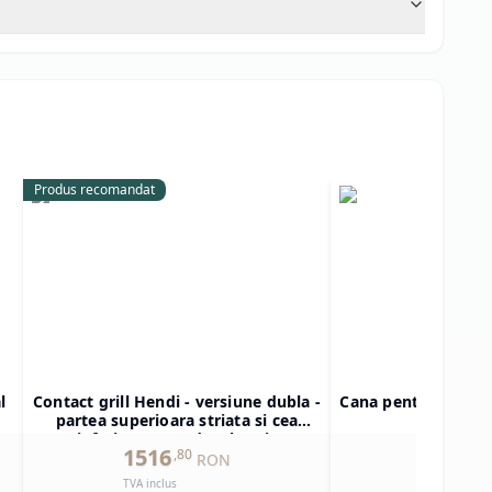
Produs recomandat
l
Contact grill Hendi - versiune dubla -
Cana pentru Blend
partea superioara striata si cea
908
inferioara neteda, electric
1516
473
,
80
,
6
RON
TVA inclus
TVA inclus