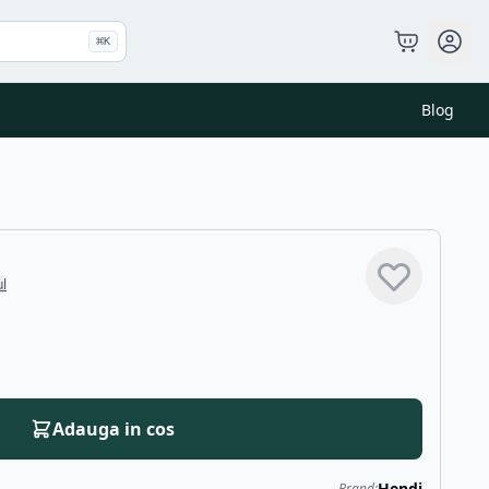
⌘
K
Blog
ul
Adauga in cos
Hendi
Brand: