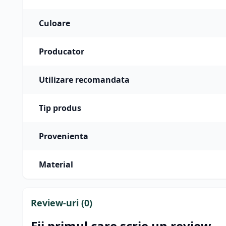
Culoare
Producator
Utilizare recomandata
Tip produs
Provenienta
Material
Review-uri (
0
)
Fii primul care scrie un review