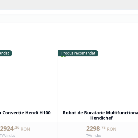
andat
Produs recomandat
u Convecție Hendi H100
Robot de Bucatarie Multifunctiona
Hendichef
2924
2298
,
36
,
78
RON
RON
TVA inclus
TVA inclus