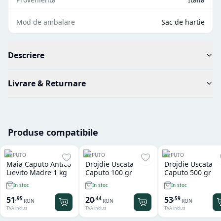
Mod de ambalare
Sac de hartie
Descriere
Livrare & Returnare
Produse compatibile
CAPUTO
CAPUTO
CAPUTO
Maia Caputo Antico
Drojdie Uscata
Drojdie Uscata
Lievito Madre 1 kg
Caputo 100 gr
Caputo 500 gr
In stoc
In stoc
In stoc
51
20
53
,
95
,
44
,
59
RON
RON
RON
TVA inclus
TVA inclus
TVA inclus