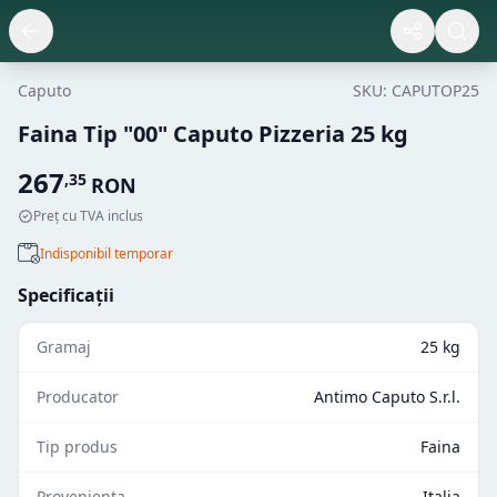
Caputo
SKU:
CAPUTOP25
Faina Tip "00" Caputo Pizzeria 25 kg
267
,
35
RON
Preț cu TVA inclus
Indisponibil temporar
Specificații
Gramaj
25 kg
Producator
Antimo Caputo S.r.l.
Tip produs
Faina
Provenienta
Italia