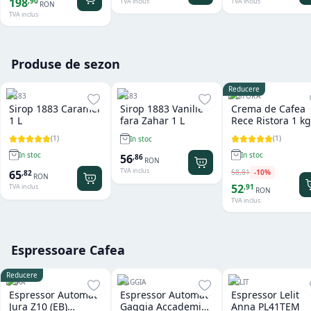
198
,
90
TVA inclus
TVA inclus
RON
TVA inclus
Produse de sezon
Reducere
1883
1883
RISTORA
Sirop 1883 Caramel
Sirop 1883 Vanilie
Crema de Cafea
1 L
fara Zahar 1 L
Rece Ristora 1 kg
(
1
)
(
1
)
In stoc
In stoc
In stoc
56
,
86
RON
TVA inclus
58
,
81
-
10
%
65
,
82
RON
52
,
91
TVA inclus
RON
TVA inclus
Espressoare Cafea
Reducere
JURA
GAGGIA
LELIT
Espressor Automat
Espressor Automat
Espressor Lelit
Jura Z10 (EB)
Gaggia Accademia
Anna PL41TEM