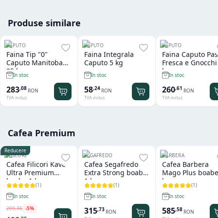
Produse similare
CAPUTO
CAPUTO
CAPUTO
Faina Tip "0"
Faina Integrala
Faina Caputo Pas
Caputo Manitoba
Caputo 5 kg
Fresca e Gnocchi
25 kg
kg
In stoc
In stoc
In stoc
283
58
260
,
08
,
24
,
61
RON
RON
RON
TVA inclus
TVA inclus
TVA inclus
Cafea Premium
Reducere
FILICORI
SEGAFREDO
BARBERA
Cafea Filicori Kave
Cafea Segafredo
Cafea Barbera
Ultra Premium
Extra Strong boabe
Mago Plus boabe
boabe 1 kg
1 kg
kg
(
1
)
(
1
)
(
1
)
In stoc
In stoc
In stoc
209
,
36
-
5
%
315
585
,
73
,
58
RON
RON