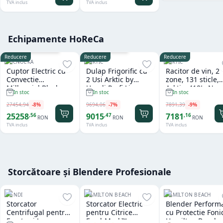
TVA inclus
TVA inclus
Echipamente HoReCa
Cu sistem de spalare
Garantie
36
luni
Reducere
Reducere
Reducere
TECNOEKA
ARKTIC
ARKTIC
Cuptor Electric cu
Dulap Frigorific cu
Racitor de vin, 2
Convectie
2 Usi Arktic by
zone, 131 sticle,
Millennial Black
Hendi Profi Line
Arktic, 418L, Neg
In stoc
In stoc
In stoc
Mask Gastro 11 tavi
Seria 800 - 1.240 L
697x595x(H)175
x GN 1/1 Tecnoeka
27454
,
94
-
8
%
9694
,
06
-
7
%
7891
,
39
-
9
%
25258
9015
7181
,
56
,
47
,
16
RON
RON
RON
TVA inclus
TVA inclus
TVA inclus
Storcătoare și Blendere Profesionale
HENDI
HAMILTON BEACH
HAMILTON BEACH
Storcator
Storcator Electric
Blender Perform
Centrifugal pentru
pentru Citrice
cu Protectie Foni
Fructe si Legume
FreshMark™
Hamilton Beach