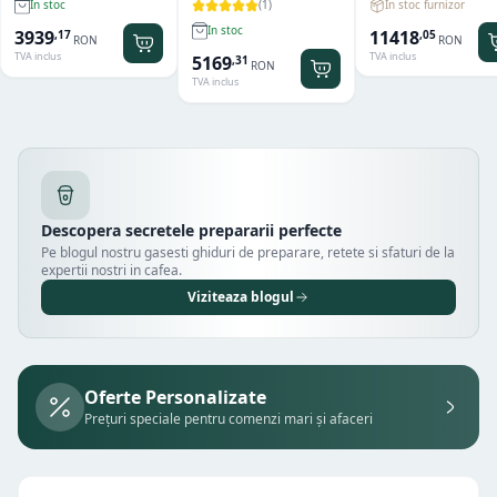
(
1
)
In stoc furnizor
In stoc
Hendi
Hamilton Beach
Summit® Edge
In stoc
11418
3939
,
05
,
17
RON
RON
TVA inclus
TVA inclus
5169
,
31
RON
TVA inclus
Descopera secretele prepararii perfecte
Pe blogul nostru gasesti ghiduri de preparare, retete si sfaturi de la
expertii nostri in cafea.
Viziteaza blogul
Oferte Personalizate
Prețuri speciale pentru comenzi mari și afaceri