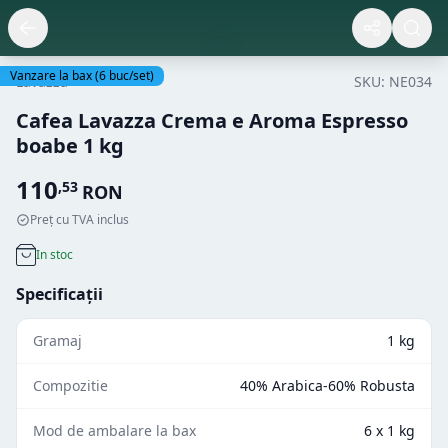
Vanzare la bax
(
6
buc/set)
Lavazza
SKU:
NE034
Cafea Lavazza Crema e Aroma Espresso
boabe 1 kg
110
,
53
RON
Preț cu TVA inclus
In stoc
Specificații
Gramaj
1 kg
Compozitie
40% Arabica-60% Robusta
Mod de ambalare la bax
6 x 1 kg