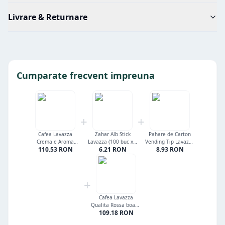
Livrare & Returnare
Cumparate frecvent impreuna
+
+
Cafea Lavazza
Zahar Alb Stick
Pahare de Carton
Crema e Aroma
Lavazza (100 buc x 5
Vending Tip Lavazza
110.53
RON
6.21
RON
8.93
RON
Espresso boabe 1 kg
gr)
7 oz (50 buc/set)
+
Cafea Lavazza
Qualita Rossa boabe
109.18
RON
1 kg