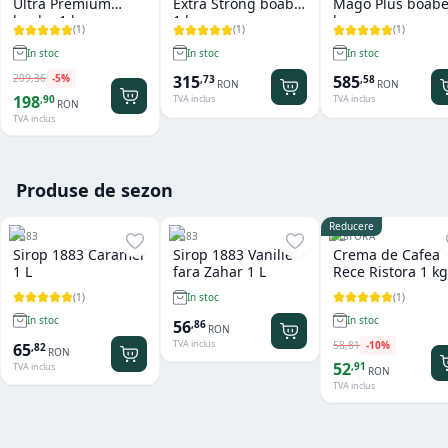
Ultra Premium
Extra Strong boabe
Mago Plus boabe
boabe 1 kg
1 kg
kg
(
1
)
(
1
)
(
1
)
In stoc
In stoc
In stoc
209
,
36
-
5
%
315
585
,
73
,
58
RON
RON
198
,
90
TVA inclus
TVA inclus
RON
TVA inclus
Produse de sezon
Reducere
1883
1883
RISTORA
Sirop 1883 Caramel
Sirop 1883 Vanilie
Crema de Cafea
1 L
fara Zahar 1 L
Rece Ristora 1 kg
(
1
)
(
1
)
In stoc
In stoc
In stoc
56
,
86
RON
TVA inclus
58
,
81
-
10
%
65
,
82
RON
52
,
91
TVA inclus
RON
TVA inclus