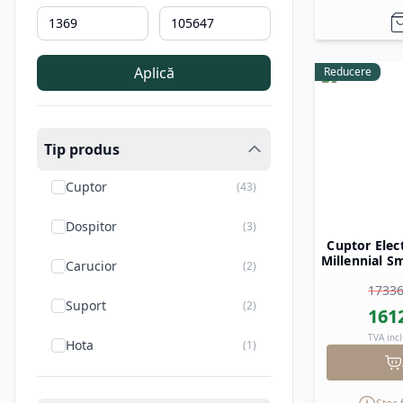
Aplică
Reducere
Tip produs
Cuptor
(
43
)
Dospitor
(
3
)
Cuptor Elec
Millennial S
Carucior
(
2
)
x 600 x 4
1733
Suport
(
2
)
161
TVA incl
Hota
(
1
)