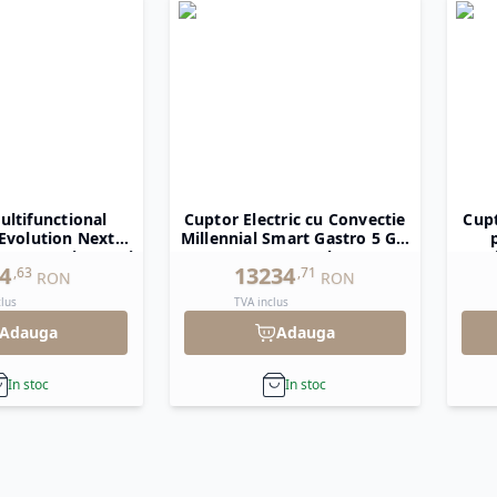
ultifunctional
Cuptor Electric cu Convectie
Cupt
Evolution Next
Millennial Smart Gastro 5 GN
tromecanic 4 tavi
1/1 Tecnoeka
Mi
4
13234
,
63
,
71
 x 345 mm
Ga
RON
RON
730
clus
TVA inclus
Adauga
Adauga
In stoc
In stoc