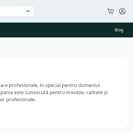
⌘
K
Blog
oare profesionale, în special pentru domeniul
mpania este cunoscută pentru inovație, calitate și
lor profesionale.
etare și dezvoltare pentru a oferi soluții
buri), dospitoare, echipamente de coacere și