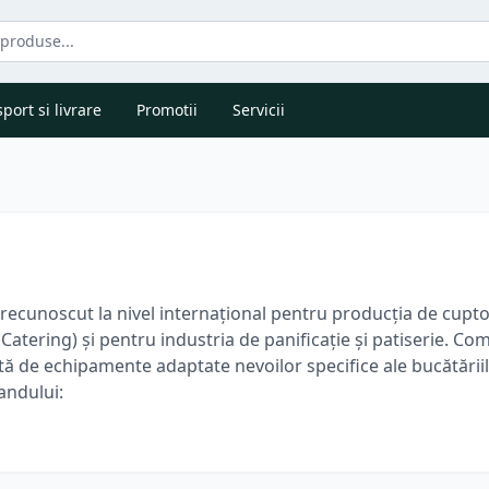
port si livrare
Promotii
Servicii
 recunoscut la nivel internațional pentru producția de cupt
atering) și pentru industria de panificație și patiserie. Co
ată de echipamente adaptate nevoilor specifice ale bucătării
randului:
eriență de peste 40 de ani, Tecnoeka se concentrează pe cerc
.
e
: Oferă cuptoare convectoare, cuptoare combi-steam (cu a