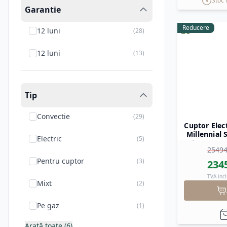
Stoc 
Garantie
Reducere
12 luni
(
28
)
12 luni
(
13
)
Tip
Convectie
(
29
)
Cuptor Elec
Millennial
Electric
(
5
)
tavi x 600 
2549
Pentru cuptor
(
3
)
234
TVA incl
Mixt
(
2
)
Pe gaz
(
1
)
Arată toate (6)