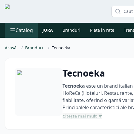
Catalog
JURA
Branduri
Plata in rate
Trans
Acasă
/
Branduri
/
Tecnoeka
Tecnoeka
Tecnoeka
este un brand italian
HoReCa (Hoteluri, Restaurante, C
fiabilitate, oferind o gamă vari
Principalele caracteristici ale b
Expertiză și Inovație
: Cu o exp
Citește mai mult ▼
tehnologice de ultimă generație
Gamă diversificată de produs