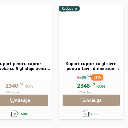
Reducere
uport pentru cuptor
Suport cuptor cu glisiere
oeka cu 5 ghidaje pentru
pentru tavi , dimensiuni
tavi 600x400 mm
850x787x770(h)mm
,
94
3809
38
%
2340
2348
,
06
,
17
RON
RON
TVA inclus
TVA inclus
Adauga
Adauga
In stoc
In stoc