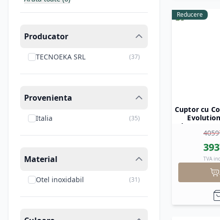
Reducere
Producator
TECNOEKA SRL
(
37
)
Provenienta
Cuptor cu Co
Evolutio
Italia
(
35
)
Electromecan
4059
3
393
Material
TVA in
Otel inoxidabil
(
31
)