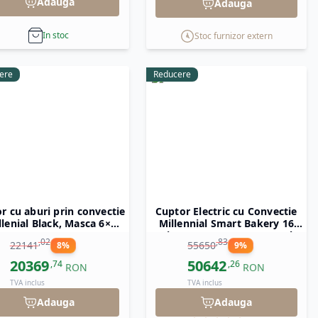
Adauga
Adauga
ranție, instalare și training
, asigurându-se că
In stoc
Stoc furnizor extern
ere
Reducere
r cu aburi prin convectie
Cuptor Electric cu Convectie
llenial Black, Masca 6×
Millennial Smart Bakery 16
00,400V/10400W.850x103
tavi x 600 x 400 mm Tecnoeka
,
02
,
83
22141
55650
8
%
9
%
5x(H)850
20369
50642
,
74
,
26
RON
RON
TVA inclus
TVA inclus
Adauga
Adauga