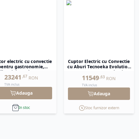
or electric cu convectie
Cuptor Electric cu Convectie
pentru gastronomie,
cu Aburi Tecnoeka Evolution
llennial Touch Screen
Next 5 x GN 2/3 cu pulverizare
23241
11549
,
67
,
63
stro, 7 tavi x GN 1/1,
directa, panou de comanda cu
RON
RON
×784×(H)850 mm, Hendi
ecran tactil
TVA inclus
TVA inclus
Adauga
Adauga
In stoc
Stoc furnizor extern