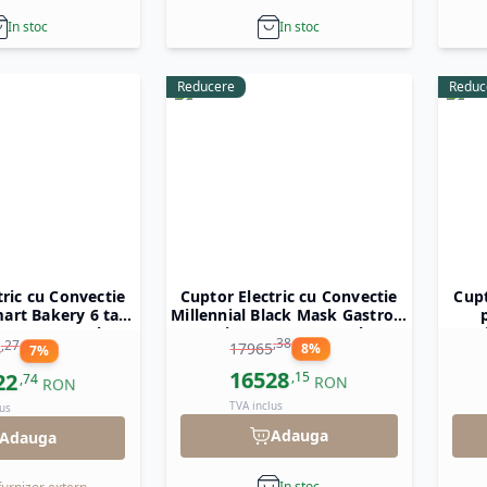
In stoc
In stoc
Reducere
Reduc
tric cu Convectie
Cuptor Electric cu Convectie
Cupt
mart Bakery 6 tavi
Millennial Black Mask Gastro 5
00 mm Tecnoeka
tavi x GN 1/1 Tecnoeka
Mi
,
38
,
27
17965
8
%
6
7
%
Ga
730×
16528
22
,
15
,
74
RON
RON
TVA inclus
us
Adauga
Adauga
In stoc