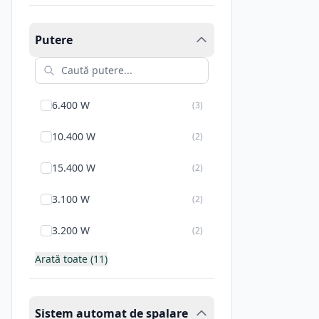
Putere
6.400 W
(
3
)
10.400 W
(
2
)
15.400 W
(
2
)
3.100 W
(
2
)
3.200 W
(
2
)
Arată toate (11)
Sistem automat de spalare