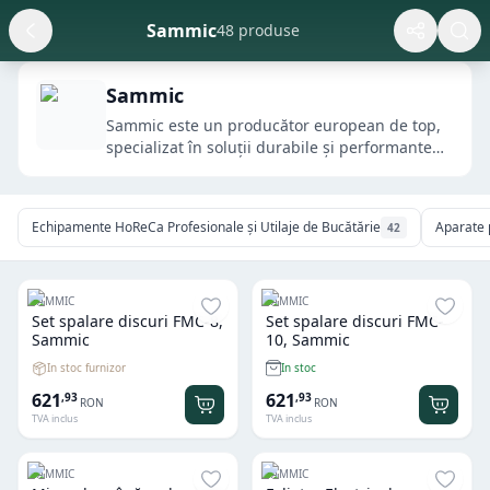
Sammic
48 produse
Sammic
Sammic este un producător european de top,
specializat în soluții durabile și performante
p...
Echipamente HoReCa Profesionale și Utilaje de Bucătărie
Aparate 
42
SAMMIC
SAMMIC
Set spalare discuri FMC-8,
Set spalare discuri FMC-
Sammic
10, Sammic
In stoc furnizor
In stoc
621
621
,
93
,
93
RON
RON
TVA inclus
TVA inclus
SAMMIC
SAMMIC