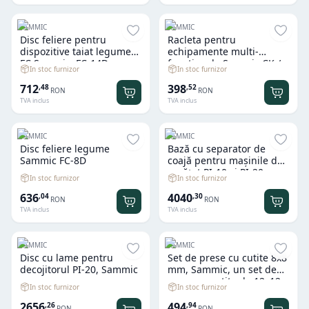
SAMMIC
SAMMIC
Disc feliere pentru
Racleta pentru
dispozitive taiat legume
echipamente multi-
FC Sammic, FC-14D
functionale Sammic CK /
In stoc furnizor
In stoc furnizor
K / KE
712
398
,
48
,
52
RON
RON
TVA inclus
TVA inclus
SAMMIC
SAMMIC
Disc feliere legume
Bază cu separator de
Sammic FC-8D
coajă pentru mașinile de
curățat PI-10 și PI-20,
In stoc furnizor
In stoc furnizor
Sammic,
636
4040
,
04
,
30
RON
RON
TVA inclus
TVA inclus
SAMMIC
SAMMIC
Disc cu lame pentru
Set de prese cu cutite 8x8
decojitorul PI-20, Sammic
mm, Sammic, un set de
prese cu cutite de 12x12
In stoc furnizor
In stoc furnizor
mm
2656
494
,
26
,
94
RON
RON