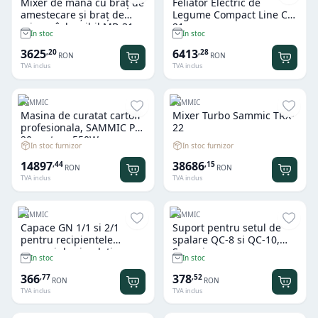
Mixer de mână cu braț de
Feliator Electric de
amestecare și braț de
Legume Compact Line CA-
mixare înlocuibil MB-31,
21
In stoc
In stoc
Sammic, 230V/400W,
⌀98x614mm
3625
6413
,
20
,
28
RON
RON
TVA inclus
TVA inclus
SAMMIC
SAMMIC
Masina de curatat cartofi
Mixer Turbo Sammic TRX-
profesionala, SAMMIC PI-
22
20, putere 550W,
In stoc furnizor
In stoc furnizor
capacitate 20 kg
14897
38686
,
44
,
15
RON
RON
TVA inclus
TVA inclus
SAMMIC
SAMMIC
Capace GN 1/1 si 2/1
Suport pentru setul de
pentru recipientele
spalare QC-8 si QC-10,
pompei de circulatie
Sammic
In stoc
In stoc
SmartVide, Sammic, GN
1/1, Argintiu, 530x325mm
366
378
,
77
,
52
RON
RON
TVA inclus
TVA inclus