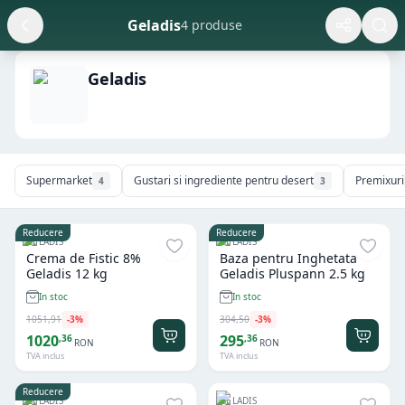
Geladis
4 produse
Geladis
Supermarket
Gustari si ingrediente pentru desert
Premixuri
4
3
Reducere
Reducere
GELADIS
GELADIS
Crema de Fistic 8%
Baza pentru Inghetata
Geladis 12 kg
Geladis Pluspann 2.5 kg
In stoc
In stoc
1051
,
91
-
3
%
304
,
50
-
3
%
1020
295
,
36
,
36
RON
RON
TVA inclus
TVA inclus
Reducere
GELADIS
GELADIS