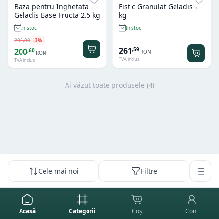
Baza pentru Inghetata
Fistic Granulat Geladis 1
Geladis Base Fructa 2.5 kg
kg
In stoc
In stoc
206
,
80
-
3
%
261
,
59
200
,
60
RON
RON
TVA inclus
TVA inclus
Ai văzut toate produsele (
4
)
Cele mai noi
Filtre
Acasă
Categorii
Coș
Cont