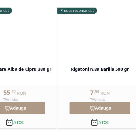
andat
Produs recomandat
are Alba de Cipru 380 gr
Rigatoni n.89 Barilla 500 gr
55
7
,
72
,
59
RON
RON
TVA inclus
TVA inclus
Adauga
Adauga
In stoc
In stoc