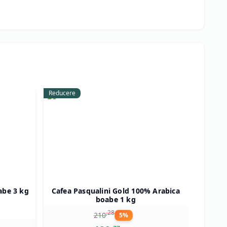
Reducere
Vanzare 
abe 3 kg
Cafea Pasqualini Gold 100% Arabica
Cafea 
boabe 1 kg
,
28
210
5
%