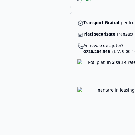
Transport Gratuit
pentru 
Plati securizate
Tranzacti
Ai nevoie de ajutor?
0726.264.946
(L-V: 9:00-1
Poti plati in
3
sau
4
rat
Finantare in leasin