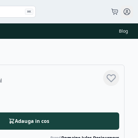
⌘
K
Blog
ul
Adauga in cos
Domaine Jules Desjourneys
Brand: