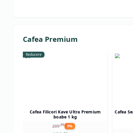
Cafea Premium
Reducere
Cafea Filicori Kave Ultra Premium
Cafea Se
boabe 1 kg
,
36
209
5
%