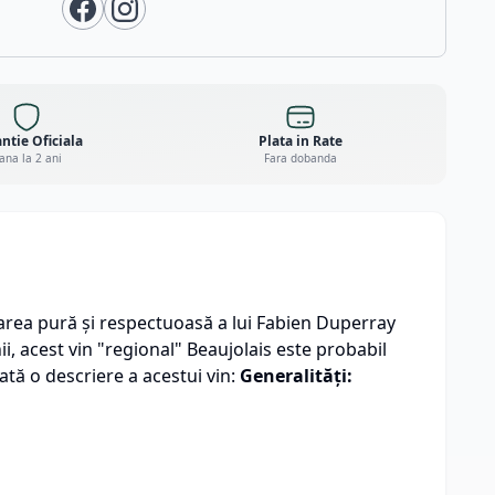
ntie Oficiala
Plata in Rate
ana la 2 ani
Fara dobanda
area pură și respectuoasă a lui Fabien Duperray
i, acest vin "regional" Beaujolais este probabil
ată o descriere a acestui vin:
Generalități: