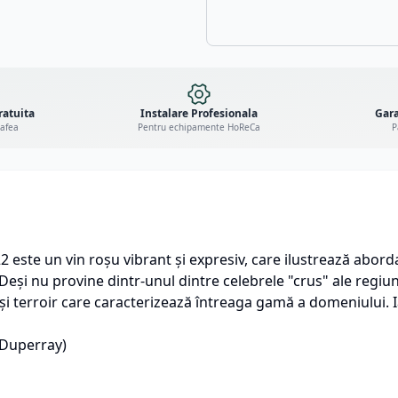
ratuita
Instalare Profesionala
Gara
cafea
Pentru echipamente HoReCa
P
este un vin roșu vibrant și expresiv, care ilustrează abord
eși nu provine dintr-unul dintre celebrele "crus" ale regiuni
și terroir care caracterizează întreaga gamă a domeniului. I
 Duperray)