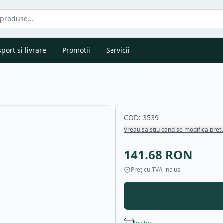
port si livrare
Promotii
Servicii
COD:
3539
Vreau sa stiu cand se modifica pret
141.68
RON
Preț cu TVA inclus
In stoc