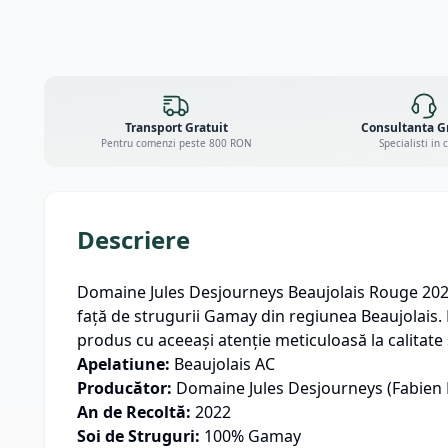
Transport Gratuit
Consultanta G
Pentru comenzi peste 800 RON
Specialisti in 
Descriere
Domaine Jules Desjourneys Beaujolais Rouge 2022 
față de strugurii Gamay din regiunea Beaujolais. D
produs cu aceeași atenție meticuloasă la calitate 
Apelatiune:
Beaujolais AC
Producător:
Domaine Jules Desjourneys (Fabien
An de Recoltă:
2022
Soi de Struguri:
100% Gamay