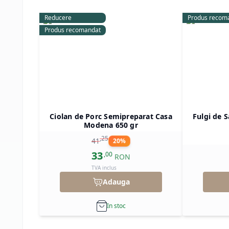
Reducere
Produs recom
Produs recomandat
Ciolan de Porc Semipreparat Casa
Fulgi de S
Modena 650 gr
,
25
41
20
%
33
,
00
RON
TVA inclus
Adauga
In stoc