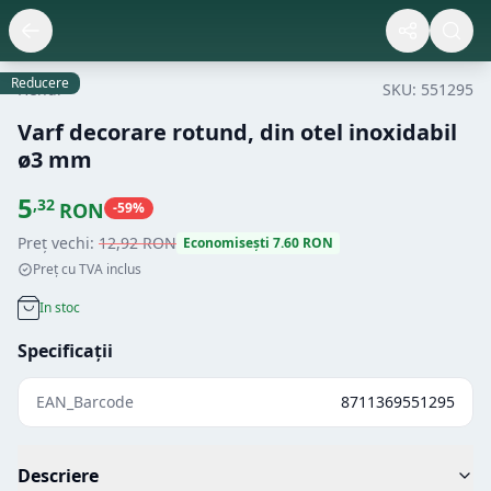
Reducere
Hendi
SKU:
551295
Varf decorare rotund, din otel inoxidabil
ø3 mm
5
,
32
RON
-
59
%
Preț vechi:
12
,
92
RON
Economisești
7.60
RON
Preț cu TVA inclus
In stoc
Specificații
EAN_Barcode
8711369551295
Descriere