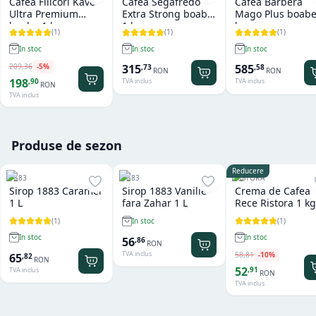
Cafea Filicori Kave
Cafea Segafredo
Cafea Barbera
Ultra Premium
Extra Strong boabe
Mago Plus boabe
boabe 1 kg
1 kg
kg
(
1
)
(
1
)
(
1
)
In stoc
In stoc
In stoc
209
,
36
-
5
%
315
585
,
73
,
58
RON
RON
198
,
90
TVA inclus
TVA inclus
RON
TVA inclus
Produse de sezon
Reducere
1883
1883
RISTORA
Sirop 1883 Caramel
Sirop 1883 Vanilie
Crema de Cafea
1 L
fara Zahar 1 L
Rece Ristora 1 kg
(
1
)
(
1
)
In stoc
In stoc
In stoc
56
,
86
RON
TVA inclus
58
,
81
-
10
%
65
,
82
RON
52
,
91
TVA inclus
RON
TVA inclus