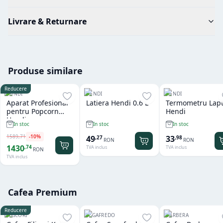
Livrare & Returnare
Produse similare
Reducere
HENDI
HENDI
HENDI
Aparat Profesional
Latiera Hendi 0.6 L
Termometru Lap
pentru Popcorn
Hendi
Hendi
In stoc
In stoc
In stoc
1589
,
71
-
10
%
49
33
,
27
,
98
RON
RON
1430
,
74
TVA inclus
TVA inclus
RON
TVA inclus
Cafea Premium
Reducere
FILICORI
SEGAFREDO
BARBERA