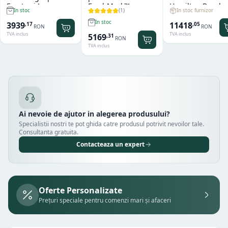
Fructe si Legume
FreshMark™
Hamilton Beach
(
1
)
In stoc furnizor
In stoc
Hendi
Hamilton Beach
Summit® Edge
In stoc
11418
3939
,
05
,
17
RON
RON
TVA inclus
TVA inclus
5169
,
31
RON
TVA inclus
Ai nevoie de ajutor in alegerea produsului?
Specialistii nostri te pot ghida catre produsul potrivit nevoilor tale.
Consultanta gratuita.
Contacteaza un expert
Oferte Personalizate
Prețuri speciale pentru comenzi mari și afaceri