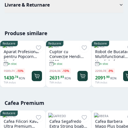
Livrare & Returnare
Produse similare
Reducere
Reducere
Reducere
HENDI
HENDI
HENDI
Aparat Profesional
Cuptor cu
Robot de Bucatar
pentru Popcorn
Convecție Hendi
Multifunctional
Hendi
H100
Hendichef
In stoc
In stoc
In stoc
1589
,
71
-
10
%
2924
,
36
-
10
%
2298
,
78
-
9
%
1430
2631
2091
,
74
,
93
,
90
RON
RON
RON
TVA inclus
TVA inclus
TVA inclus
Cafea Premium
Reducere
FILICORI
SEGAFREDO
BARBERA
Cafea Filicori Kave
Cafea Segafredo
Cafea Barbera
Ultra Premium
Extra Strong boabe
Mago Plus boabe