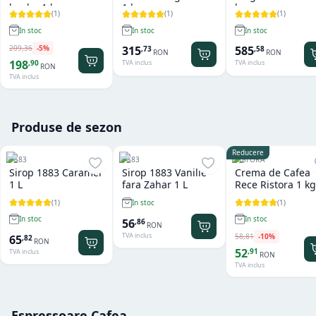
boabe 1 kg
1 kg
kg
(
1
)
(
1
)
(
1
)
In stoc
In stoc
In stoc
209
,
36
-
5
%
315
585
,
73
,
58
RON
RON
198
,
90
TVA inclus
TVA inclus
RON
TVA inclus
Produse de sezon
Reducere
1883
1883
RISTORA
Sirop 1883 Caramel
Sirop 1883 Vanilie
Crema de Cafea
1 L
fara Zahar 1 L
Rece Ristora 1 kg
(
1
)
(
1
)
In stoc
In stoc
In stoc
56
,
86
RON
TVA inclus
58
,
81
-
10
%
65
,
82
RON
52
,
91
TVA inclus
RON
TVA inclus
Espressoare Cafea