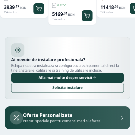
Hendi Profi Line
Hamilton Beach
Summit® Edge
Titan
In stoc
11418
3939
,
05
,
17
RON
RON
TVA inclus
TVA inclus
5169
,
31
RON
TVA inclus
Ai nevoie de instalare profesionala?
Echipa noastra instaleaza si configureaza echipamentul direct la
tine. Instalare, calibrare si training de utilizare incluse.
Afla mai multe despre servicii
Solicita instalare
Oferte Personalizate
Prețuri speciale pentru comenzi mari și afaceri