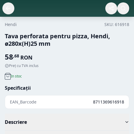
Hendi
SKU:
616918
Tava perforata pentru pizza, Hendi,
ø280x(H)25 mm
58
,
68
RON
Preț cu TVA inclus
In stoc
Specificații
EAN_Barcode
8711369616918
Descriere