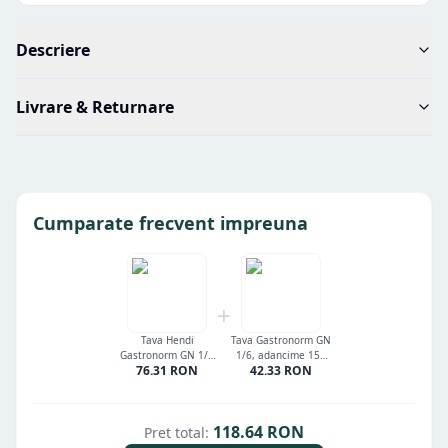
Descriere
Livrare & Returnare
Cumparate frecvent impreuna
+
Tava Hendi
Tava Gastronorm GN
Gastronorm GN 1/3
1/6, adancime 150
76.31
RON
42.33
RON
150 mm 5.1 lt -
mm, 2.4 litri, gama
gama Kitchen Line,
Hendi Kitchen Line,
otel inoxidabil
otel inoxidabil
118.64
RON
Pret total: