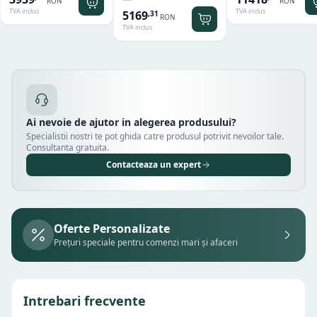
RON
RON
TVA inclus
TVA inclus
5169
,
31
RON
TVA inclus
Ai nevoie de ajutor in alegerea produsului?
Specialistii nostri te pot ghida catre produsul potrivit nevoilor tale.
Consultanta gratuita.
Contacteaza un expert
Oferte Personalizate
Prețuri speciale pentru comenzi mari și afaceri
Intrebari frecvente