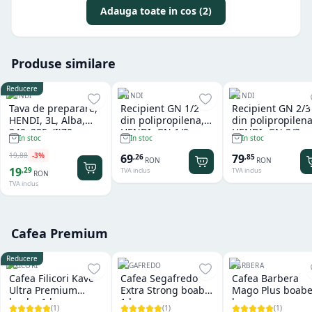
Adauga toate in cos (2)
Produse similare
Reducere
HENDI
HENDI
HENDI
Tava de preparare,
Recipient GN 1/2
Recipient GN 2/3
HENDI, 3L, Alba,
din polipropilena,
din polipropilena
340x235x(I)70mm,
HENDI, GN 1/2,
HENDI, GN 2/3,
In stoc
In stoc
In stoc
Dreptunghiulara
12,5L, Transparent,
13,5L, Transpare
325x265x(H)200mm,
354x325x(H)150
19
,
88
-
3
%
69
79
,
26
,
85
RON
RON
Dreptunghiular
Dreptunghiular
19
,
29
TVA inclus
TVA inclus
RON
TVA inclus
Cafea Premium
Reducere
FILICORI
SEGAFREDO
BARBERA
Cafea Filicori Kave
Cafea Segafredo
Cafea Barbera
Ultra Premium
Extra Strong boabe
Mago Plus boabe
boabe 1 kg
1 kg
kg
(
1
)
(
1
)
(
1
)