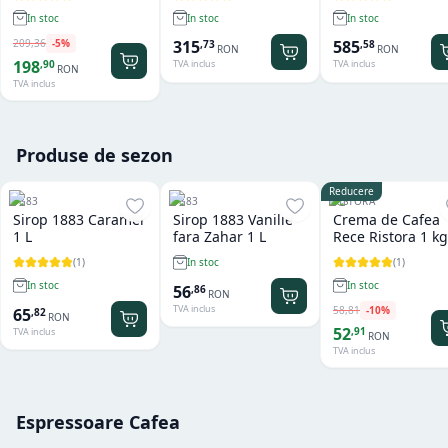
In stoc
In stoc
In stoc
209
,
36
-
5
%
315
585
,
73
,
58
RON
RON
198
,
90
TVA inclus
TVA inclus
RON
TVA inclus
Produse de sezon
Reducere
1883
1883
RISTORA
Sirop 1883 Caramel
Sirop 1883 Vanilie
Crema de Cafea
1 L
fara Zahar 1 L
Rece Ristora 1 kg
(
1
)
(
1
)
In stoc
In stoc
In stoc
56
,
86
RON
TVA inclus
58
,
81
-
10
%
65
,
82
RON
52
,
91
TVA inclus
RON
TVA inclus
Espressoare Cafea