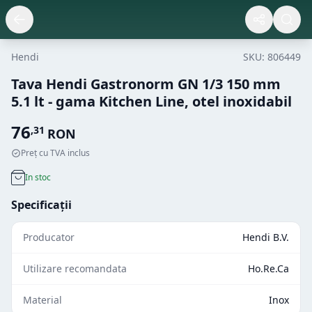
Hendi
SKU:
806449
Tava Hendi Gastronorm GN 1/3 150 mm
5.1 lt - gama Kitchen Line, otel inoxidabil
76
,
31
RON
Preț cu TVA inclus
In stoc
Specificații
Producator
Hendi B.V.
Utilizare recomandata
Ho.Re.Ca
Material
Inox