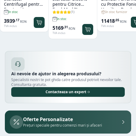
Centrifugal pentru
pentru Citrice
cu Protectie Foni
Fructe si Legume
FreshMark™
Hamilton Beach
(
1
)
In stoc furnizor
In stoc
Hendi
Hamilton Beach
Summit® Edge
In stoc
11418
3939
,
05
,
17
RON
RON
TVA inclus
TVA inclus
5169
,
31
RON
TVA inclus
Ai nevoie de ajutor in alegerea produsului?
Specialistii nostri te pot ghida catre produsul potrivit nevoilor tale.
Consultanta gratuita.
Contacteaza un expert
Oferte Personalizate
Prețuri speciale pentru comenzi mari și afaceri