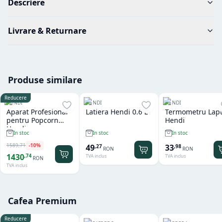
Descriere
Livrare & Returnare
Produse similare
Reducere
HENDI
HENDI
HENDI
Aparat Profesional
Latiera Hendi 0.6 L
Termometru Lap
pentru Popcorn
Hendi
Hendi
In stoc
In stoc
In stoc
1589
,
71
-
10
%
49
33
,
27
,
98
RON
RON
1430
,
74
TVA inclus
TVA inclus
RON
TVA inclus
Cafea Premium
Reducere