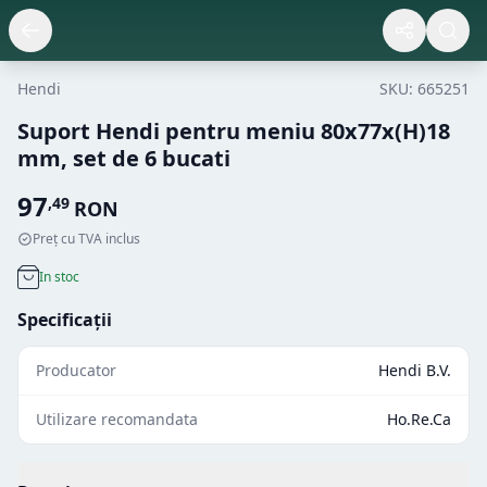
Hendi
SKU:
665251
Suport Hendi pentru meniu 80x77x(H)18
mm, set de 6 bucati
97
,
49
RON
Preț cu TVA inclus
In stoc
Specificații
Producator
Hendi B.V.
Utilizare recomandata
Ho.Re.Ca