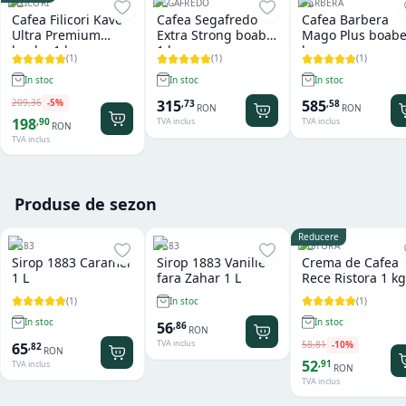
FILICORI
SEGAFREDO
BARBERA
Cafea Filicori Kave
Cafea Segafredo
Cafea Barbera
Ultra Premium
Extra Strong boabe
Mago Plus boabe
boabe 1 kg
1 kg
kg
(
1
)
(
1
)
(
1
)
In stoc
In stoc
In stoc
209
,
36
-
5
%
315
585
,
73
,
58
RON
RON
198
,
90
TVA inclus
TVA inclus
RON
TVA inclus
Produse de sezon
Reducere
1883
1883
RISTORA
Sirop 1883 Caramel
Sirop 1883 Vanilie
Crema de Cafea
1 L
fara Zahar 1 L
Rece Ristora 1 kg
(
1
)
(
1
)
In stoc
In stoc
In stoc
56
,
86
RON
TVA inclus
58
,
81
-
10
%
65
,
82
RON
52
,
91
TVA inclus
RON
TVA inclus