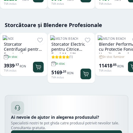
TVA inclus
TVA inclus
TVA inclus
Storcătoare și Blendere Profesionale
HENDI
HAMILTON BEACH
HAMILTON BEACH
Storcator
Storcator Electric
Blender Perform
Centrifugal pentru
pentru Citrice
cu Protectie Foni
Fructe si Legume
FreshMark™
Hamilton Beach
(
1
)
In stoc furnizor
In stoc
Hendi
Hamilton Beach
Summit® Edge
In stoc
11418
3939
,
05
,
17
RON
RON
TVA inclus
TVA inclus
5169
,
31
RON
TVA inclus
Ai nevoie de ajutor in alegerea produsului?
Specialistii nostri te pot ghida catre produsul potrivit nevoilor tale.
Consultanta gratuita.