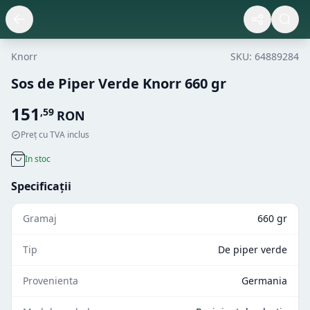
Knorr
SKU:
64889284
Sos de Piper Verde Knorr 660 gr
151
,
59
RON
Preț cu TVA inclus
In stoc
Specificații
Gramaj
660 gr
Tip
De piper verde
Provenienta
Germania