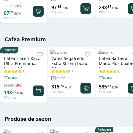
100
,
29
-
3
%
97
238
,
55
,
87
RON
RON
97
,
28
TVA inclus
TVA inclus
RON
TVA inclus
Cafea Premium
Reducere
FILICORI
SEGAFREDO
BARBERA
Cafea Filicori Kave
Cafea Segafredo
Cafea Barbera
Ultra Premium
Extra Strong boabe
Mago Plus boabe
boabe 1 kg
1 kg
kg
(
1
)
(
1
)
(
1
)
In stoc
In stoc
In stoc
209
,
36
-
5
%
315
585
,
73
,
58
RON
RON
198
,
90
TVA inclus
TVA inclus
RON
TVA inclus
Produse de sezon
Reducere
1883
1883
RISTORA