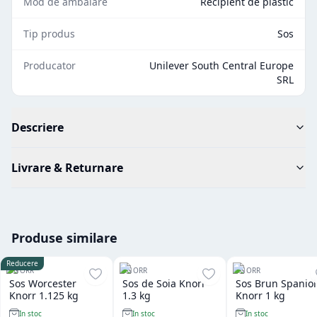
Mod de ambalare
Recipient de plastic
Tip produs
Sos
Producator
Unilever South Central Europe
SRL
Descriere
Livrare & Returnare
Produse similare
Reducere
KNORR
KNORR
KNORR
Sos Worcester
Sos de Soia Knorr
Sos Brun Spaniol
Knorr 1.125 kg
1.3 kg
Knorr 1 kg
In stoc
In stoc
In stoc