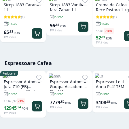
Sirop 1883 Caramel
Sirop 1883 Vanilie
Crema de Cafea
1 L
fara Zahar 1 L
Rece Ristora 1 kg
(
1
)
(
1
)
In stoc
In stoc
In stoc
56
,
86
RON
TVA inclus
58
,
81
-
10
%
65
,
82
RON
52
,
91
TVA inclus
RON
TVA inclus
Espressoare Cafea
Reducere
JURA
GAGGIA
LELIT
Espressor Automat
Espressor Automat
Espressor Lelit
Jura Z10 (EB)
Gaggia Accademia
Anna PL41TEM
Aluminium Black
Steel Version
In stoc
In stoc
In stoc
13345
,
92
-
3
%
7779
3108
,
52
,
86
RON
RON
12945
,
54
TVA inclus
TVA inclus
RON
TVA inclus