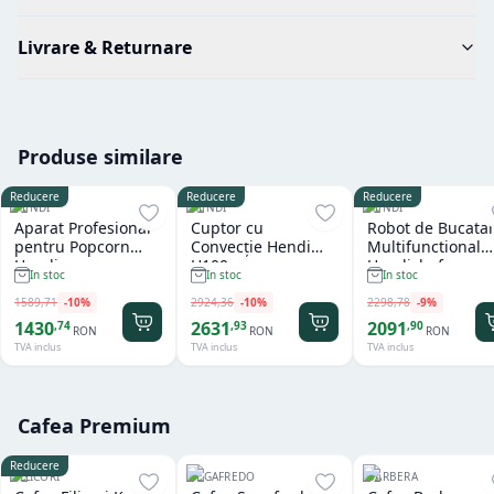
Livrare & Returnare
Produse similare
Reducere
Reducere
Reducere
HENDI
HENDI
HENDI
Aparat Profesional
Cuptor cu
Robot de Bucatar
pentru Popcorn
Convecție Hendi
Multifunctional
Hendi
H100
Hendichef
In stoc
In stoc
In stoc
1589
,
71
-
10
%
2924
,
36
-
10
%
2298
,
78
-
9
%
1430
2631
2091
,
74
,
93
,
90
RON
RON
RON
TVA inclus
TVA inclus
TVA inclus
Cafea Premium
Reducere
FILICORI
SEGAFREDO
BARBERA