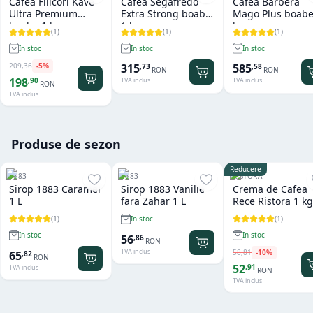
Cafea Filicori Kave
Cafea Segafredo
Cafea Barbera
Ultra Premium
Extra Strong boabe
Mago Plus boabe
boabe 1 kg
1 kg
kg
(
1
)
(
1
)
(
1
)
In stoc
In stoc
In stoc
209
,
36
-
5
%
315
585
,
73
,
58
RON
RON
198
,
90
TVA inclus
TVA inclus
RON
TVA inclus
Produse de sezon
Reducere
1883
1883
RISTORA
Sirop 1883 Caramel
Sirop 1883 Vanilie
Crema de Cafea
1 L
fara Zahar 1 L
Rece Ristora 1 kg
(
1
)
(
1
)
In stoc
In stoc
In stoc
56
,
86
RON
TVA inclus
58
,
81
-
10
%
65
,
82
RON
52
,
91
TVA inclus
RON
TVA inclus