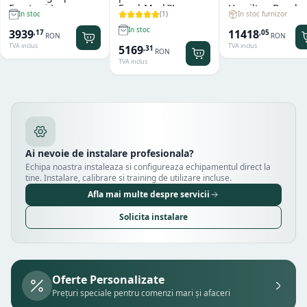
Fructe si Legume
FreshMark™
Hamilton Beach
(
1
)
In stoc furnizor
In stoc
Hendi
Hamilton Beach
Summit® Edge
In stoc
11418
3939
,
05
,
17
RON
RON
TVA inclus
TVA inclus
5169
,
31
RON
TVA inclus
Ai nevoie de instalare profesionala?
Echipa noastra instaleaza si configureaza echipamentul direct la
tine. Instalare, calibrare si training de utilizare incluse.
Afla mai multe despre servicii
Solicita instalare
Oferte Personalizate
Prețuri speciale pentru comenzi mari și afaceri