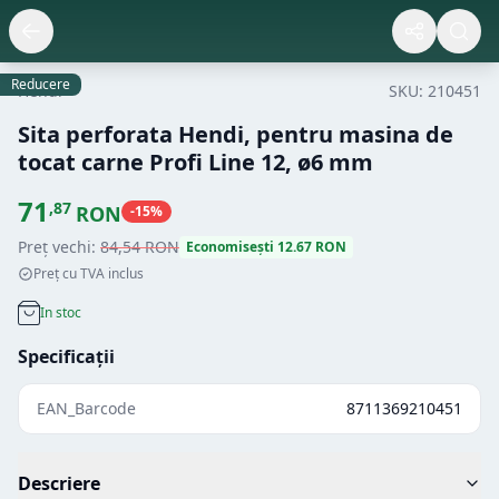
Reducere
Hendi
SKU:
210451
Sita perforata Hendi, pentru masina de
tocat carne Profi Line 12, ø6 mm
71
,
87
RON
-
15
%
Preț vechi:
84
,
54
RON
Economisești
12.67
RON
Preț cu TVA inclus
In stoc
Specificații
EAN_Barcode
8711369210451
Descriere