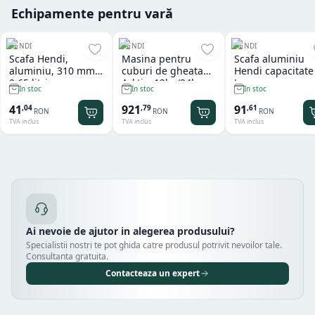
Echipamente pentru vară
HENDI
HENDI
HENDI
Scafa Hendi,
Masina pentru
Scafa aluminiu
aluminiu, 310 mm,
cuburi de gheata
Hendi capacitate
0.65 litri
Arktic, 12kg/24h
L
In stoc
In stoc
In stoc
41
921
91
,
04
,
79
,
61
RON
RON
RON
TVA inclus
TVA inclus
TVA inclus
Ai nevoie de ajutor in alegerea produsului?
Specialistii nostri te pot ghida catre produsul potrivit nevoilor tale.
Consultanta gratuita.
Contacteaza un expert