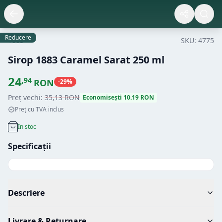
Reducere
1883
SKU:
4775
Sirop 1883 Caramel Sarat 250 ml
24
,
94
RON
-
29
%
Preț vechi:
35
,
13
RON
Economisești
10.19
RON
Preț cu TVA inclus
In stoc
Specificații
Descriere
Livrare & Returnare