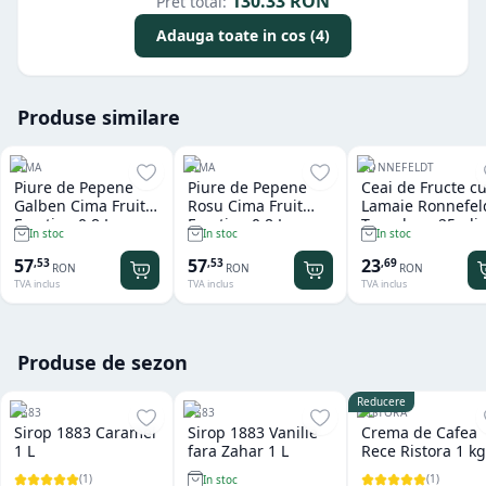
130.33
RON
Pret total:
Adauga toate in cos (4)
Produse similare
CIMA
CIMA
RONNEFELDT
Piure de Pepene
Piure de Pepene
Ceai de Fructe c
Galben Cima Fruit
Rosu Cima Fruit
Lamaie Ronnefel
Emotion 0.8 L
Emotion 0.8 L
Teavelope 25 plic
In stoc
In stoc
In stoc
57
57
23
,
53
,
53
,
69
RON
RON
RON
TVA inclus
TVA inclus
TVA inclus
Produse de sezon
Reducere
1883
1883
RISTORA
Sirop 1883 Caramel
Sirop 1883 Vanilie
Crema de Cafea
1 L
fara Zahar 1 L
Rece Ristora 1 kg
(
1
)
(
1
)
In stoc