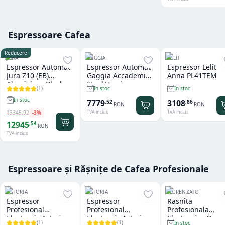
Espressoare Cafea
Reducere
JURA
GAGGIA
LELIT
Espressor Automat
Espressor Automat
Espressor Lelit
Jura Z10 (EB)
Gaggia Accademia
Anna PL41TEM
Aluminium Black
Steel Version
(
1
)
In stoc
In stoc
In stoc
7779
3108
,
52
,
86
RON
RON
TVA inclus
TVA inclus
13345
,
92
-
3
%
12945
,
54
RON
TVA inclus
Espressoare și Rășnițe de Cafea Profesionale
ASTORIA
ASTORIA
FIORENZATO
Espressor
Espressor
Rasnita
Profesional
Profesional
Profesionala
Electronic Astoria
Electronic Astoria
Electronica On
(
1
)
(
1
)
In stoc