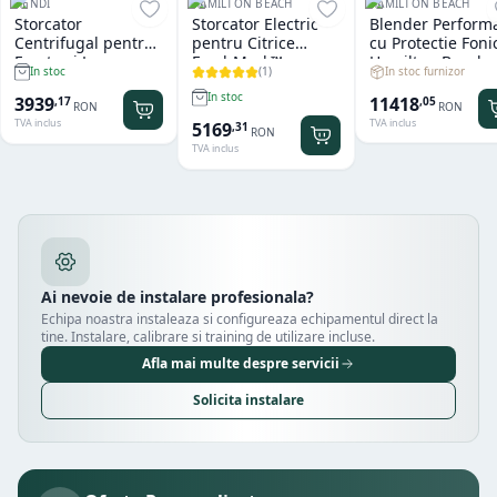
HENDI
HAMILTON BEACH
HAMILTON BEACH
Storcator
Storcator Electric
Blender Perform
Centrifugal pentru
pentru Citrice
cu Protectie Foni
Fructe si Legume
FreshMark™
Hamilton Beach
(
1
)
In stoc furnizor
In stoc
Hendi
Hamilton Beach
Summit® Edge
In stoc
11418
3939
,
05
,
17
RON
RON
TVA inclus
TVA inclus
5169
,
31
RON
TVA inclus
Ai nevoie de instalare profesionala?
Echipa noastra instaleaza si configureaza echipamentul direct la
tine. Instalare, calibrare si training de utilizare incluse.
Afla mai multe despre servicii
Solicita instalare