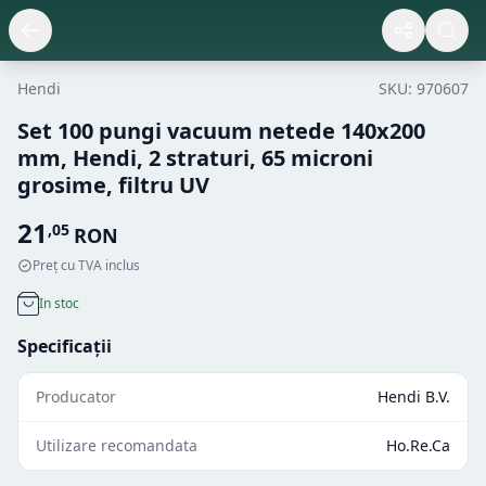
Hendi
SKU:
970607
Set 100 pungi vacuum netede 140x200
mm, Hendi, 2 straturi, 65 microni
grosime, filtru UV
21
,
05
RON
Preț cu TVA inclus
In stoc
Specificații
Producator
Hendi B.V.
Utilizare recomandata
Ho.Re.Ca