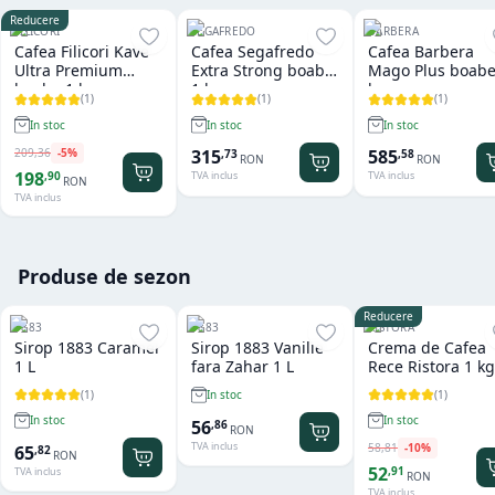
Reducere
FILICORI
SEGAFREDO
BARBERA
Cafea Filicori Kave
Cafea Segafredo
Cafea Barbera
Ultra Premium
Extra Strong boabe
Mago Plus boabe
boabe 1 kg
1 kg
kg
(
1
)
(
1
)
(
1
)
In stoc
In stoc
In stoc
209
,
36
-
5
%
315
585
,
73
,
58
RON
RON
198
,
90
TVA inclus
TVA inclus
RON
TVA inclus
Produse de sezon
Reducere
1883
1883
RISTORA
Sirop 1883 Caramel
Sirop 1883 Vanilie
Crema de Cafea
1 L
fara Zahar 1 L
Rece Ristora 1 kg
(
1
)
(
1
)
In stoc
In stoc
In stoc
56
,
86
RON
TVA inclus
58
,
81
-
10
%
65
,
82
RON
52
,
91
TVA inclus
RON
TVA inclus