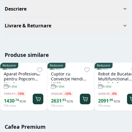
Descriere
Livrare & Returnare
Produse similare
Reducere
Reducere
Reducere
HENDI
HENDI
HENDI
Aparat Profesional
Cuptor cu
Robot de Bucatar
pentru Popcorn
Convecție Hendi
Multifunctional
Hendi
H100
Hendichef
In stoc
In stoc
In stoc
1589
,
71
-
10
%
2924
,
36
-
10
%
2298
,
78
-
9
%
1430
2631
2091
,
74
,
93
,
90
RON
RON
RON
TVA inclus
TVA inclus
TVA inclus
Cafea Premium