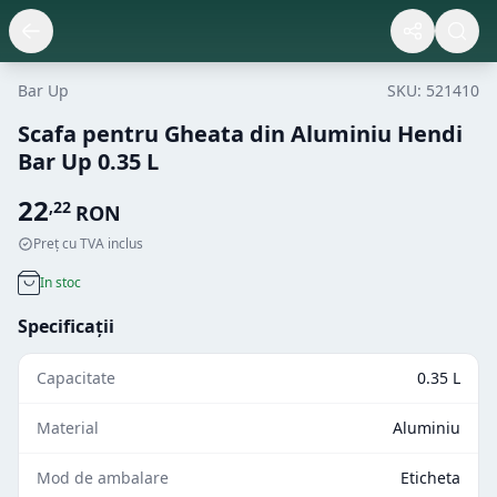
Bar Up
SKU:
521410
Scafa pentru Gheata din Aluminiu Hendi
Bar Up 0.35 L
22
,
22
RON
Preț cu TVA inclus
In stoc
Specificații
Capacitate
0.35 L
Material
Aluminiu
Mod de ambalare
Eticheta