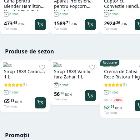
Cana pentru
Aparat Profesional
Cuptor cu
Blender Hamilton
pentru Popcorn
Convecție Hendi
Beach 908 1.25 L
Hendi
H100
In stoc
In stoc
In stoc
473
1589
2924
,
65
,
71
,
36
RON
RON
RON
TVA inclus
TVA inclus
TVA inclus
Produse de sezon
Reducere
1883
1883
RISTORA
Sirop 1883 Caramel
Sirop 1883 Vanilie
Crema de Cafea
1 L
fara Zahar 1 L
Rece Ristora 1 kg
(
1
)
(
1
)
In stoc
In stoc
In stoc
56
,
86
RON
TVA inclus
58
,
81
-
10
%
65
,
82
RON
52
,
91
TVA inclus
RON
TVA inclus
Promoții