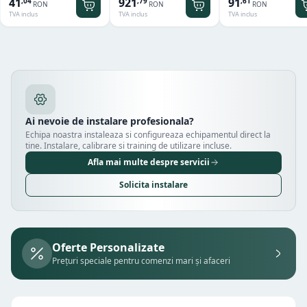
41
921
91
,
04
,
79
,
61
RON
RON
RON
TVA inclus
TVA inclus
TVA inclus
Ai nevoie de instalare profesionala?
Echipa noastra instaleaza si configureaza echipamentul direct la
tine. Instalare, calibrare si training de utilizare incluse.
Afla mai multe despre servicii
Solicita instalare
Oferte Personalizate
Prețuri speciale pentru comenzi mari și afaceri