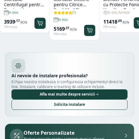
Centrifugal pentru
pentru Citrice
cu Protectie Foni
Fructe si Legume
FreshMark™
Hamilton Beach
(
1
)
In stoc furnizor
In stoc
Hendi
Hamilton Beach
Summit® Edge
In stoc
11418
3939
,
05
,
17
RON
RON
TVA inclus
TVA inclus
5169
,
31
RON
TVA inclus
Ai nevoie de instalare profesionala?
Echipa noastra instaleaza si configureaza echipamentul direct la
tine. Instalare, calibrare si training de utilizare incluse.
Afla mai multe despre servicii
Solicita instalare
Oferte Personalizate
Prețuri speciale pentru comenzi mari și afaceri