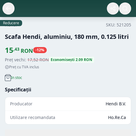
Reducere
Hendi
SKU:
521205
Scafa Hendi, aluminiu, 180 mm, 0.125 litri
15
,
43
RON
-
12
%
Preț vechi:
17
,
52
RON
Economisești
2.09
RON
Preț cu TVA inclus
In stoc
Specificații
Producator
Hendi B.V.
Utilizare recomandata
Ho.Re.Ca