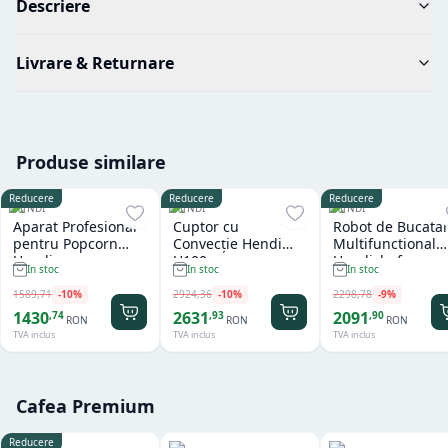
Descriere
Livrare & Returnare
Produse similare
Reducere
Reducere
Reducere
HENDI
HENDI
HENDI
Aparat Profesional
Cuptor cu
Robot de Bucatar
pentru Popcorn
Convecție Hendi
Multifunctional
Hendi
H100
Hendichef
In stoc
In stoc
In stoc
1589
,
71
-
10
%
2924
,
36
-
10
%
2298
,
78
-
9
%
1430
2631
2091
,
74
,
93
,
90
RON
RON
RON
TVA inclus
TVA inclus
TVA inclus
Cafea Premium
Reducere