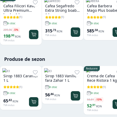
FILICORI
SEGAFREDO
BARBERA
Cafea Filicori Kave
Cafea Segafredo
Cafea Barbera
Ultra Premium
Extra Strong boabe
Mago Plus boabe
boabe 1 kg
1 kg
kg
(
1
)
(
1
)
(
1
)
In stoc
In stoc
In stoc
209
,
36
-
5
%
315
585
,
73
,
58
RON
RON
198
,
90
TVA inclus
TVA inclus
RON
TVA inclus
Produse de sezon
Reducere
1883
1883
RISTORA
Sirop 1883 Caramel
Sirop 1883 Vanilie
Crema de Cafea
1 L
fara Zahar 1 L
Rece Ristora 1 kg
(
1
)
(
1
)
In stoc
In stoc
In stoc
56
,
86
RON
TVA inclus
58
,
81
-
10
%
65
,
82
RON
52
,
91
TVA inclus
RON
TVA inclus