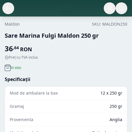
Maldon
SKU:
MALDON250
Sare Marina Fulgi Maldon 250 gr
36
,
64
RON
Preț cu TVA inclus
In stoc
Specificații
Mod de ambalare la bax
12 x 250 gr
Gramaj
250 gr
Provenienta
Anglia