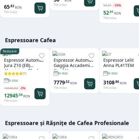
RON
TVA inclus
58
,
81
-
10
%
65
,
82
RON
52
,
91
TVA inclus
RON
TVA inclus
Espressoare Cafea
Reducere
JURA
GAGGIA
LELIT
Espressor Automat
Espressor Automat
Espressor Lelit
Jura Z10 (EB)
Gaggia Accademia
Anna PL41TEM
Aluminium Black
Steel Version
(
1
)
In stoc
In stoc
In stoc
7779
3108
,
52
,
86
RON
RON
TVA inclus
TVA inclus
13345
,
92
-
3
%
12945
,
54
RON
TVA inclus
Espressoare și Rășnițe de Cafea Profesionale
ASTORIA
ASTORIA
FIORENZATO