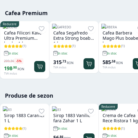
Cafea Premium
Reducere
FILICORI
SEGAFREDO
BARBERA
Cafea Filicori Kave
Cafea Segafredo
Cafea Barbera
Ultra Premium
Extra Strong boabe
Mago Plus boabe
boabe 1 kg
1 kg
kg
(
1
)
(
1
)
(
1
)
In stoc
In stoc
In stoc
209
,
36
-
5
%
315
585
,
73
,
58
RON
RON
198
,
90
TVA inclus
TVA inclus
RON
TVA inclus
Produse de sezon
Reducere
1883
1883
RISTORA
Sirop 1883 Caramel
Sirop 1883 Vanilie
Crema de Cafea
1 L
fara Zahar 1 L
Rece Ristora 1 kg
(
1
)
(
1
)
In stoc
In stoc
In stoc
56
,
86