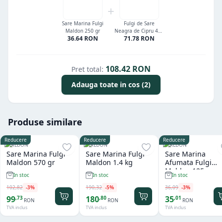
+
Sare Marina Fulgi
Fulgi de Sare
Maldon 250 gr
Neagra de Cipru 415
36.64
RON
71.78
RON
gr
108.42
RON
Pret total:
Adauga toate in cos (2)
Produse similare
Reducere
Reducere
Reducere
MALDON
MALDON
MALDON
Sare Marina Fulgi
Sare Marina Fulgi
Sare Marina
Maldon 570 gr
Maldon 1.4 kg
Afumata Fulgi
Maldon 125 gr
In stoc
In stoc
In stoc
102
,
82
-
3
%
190
,
32
-
5
%
36
,
09
-
3
%
99
180
35
,
73
,
80
,
01
RON
RON
RON
TVA inclus
TVA inclus
TVA inclus