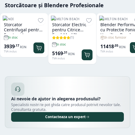
Storcătoare și Blendere Profesionale
HENDI
HAMILTON BEACH
HAMILTON BEACH
Storcator
Storcator Electric
Blender Perform
Centrifugal pentru
pentru Citrice
cu Protectie Foni
Fructe si Legume
FreshMark™
Hamilton Beach
(
1
)
In stoc furnizor
In stoc
Hendi
Hamilton Beach
Summit® Edge
In stoc
11418
3939
,
05
,
17
RON
RON
TVA inclus
TVA inclus
5169
,
31
RON
TVA inclus
Ai nevoie de ajutor in alegerea produsului?
Specialistii nostri te pot ghida catre produsul potrivit nevoilor tale.
Consultanta gratuita.
Contacteaza un expert