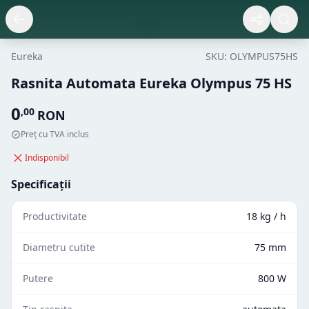
Eureka
SKU:
OLYMPUS75HS
Rasnita Automata Eureka Olympus 75 HS
0
,
00
RON
Preț cu TVA inclus
Indisponibil
Specificații
Productivitate
18 kg / h
Diametru cutite
75 mm
Putere
800 W