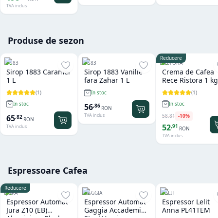
TVA inclus
Produse de sezon
Reducere
1883
1883
RISTORA
Sirop 1883 Caramel
Sirop 1883 Vanilie
Crema de Cafea
1 L
fara Zahar 1 L
Rece Ristora 1 kg
(
1
)
(
1
)
In stoc
In stoc
In stoc
56
,
86
RON
TVA inclus
58
,
81
-
10
%
65
,
82
RON
52
,
91
TVA inclus
RON
TVA inclus
Espressoare Cafea
Reducere
JURA
GAGGIA
LELIT
Espressor Automat
Espressor Automat
Espressor Lelit
Jura Z10 (EB)
Gaggia Accademia
Anna PL41TEM