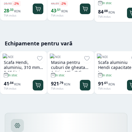
In stoc
28
,
90
-
2
%
44
,
39
-
2
%
28
43
,
33
,
51
84
,
08
RON
RON
RON
TVA inclus
TVA inclus
TVA inclus
Echipamente pentru vară
HENDI
HENDI
HENDI
Scafa Hendi,
Masina pentru
Scafa aluminiu
aluminiu, 310 mm,
cuburi de gheata
Hendi capacitate
0.65 litri
Arktic, 12kg/24h
L
In stoc
In stoc
In stoc
41
921
91
,
04
,
79
,
61
RON
RON
RON
TVA inclus
TVA inclus
TVA inclus