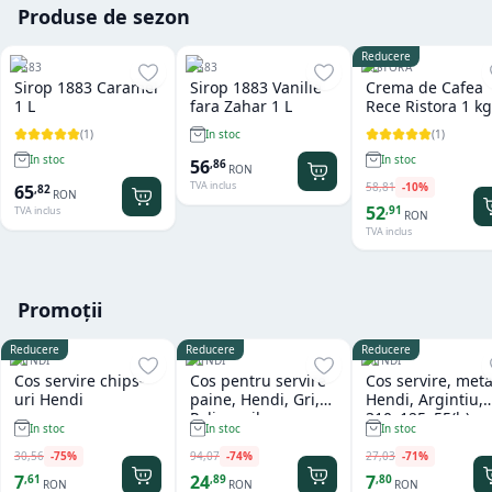
Produse de sezon
Reducere
1883
1883
RISTORA
Sirop 1883 Caramel
Sirop 1883 Vanilie
Crema de Cafea
1 L
fara Zahar 1 L
Rece Ristora 1 kg
(
1
)
(
1
)
In stoc
In stoc
In stoc
56
,
86
RON
TVA inclus
58
,
81
-
10
%
65
,
82
RON
52
,
91
TVA inclus
RON
TVA inclus
Promoții
Reducere
Reducere
Reducere
HENDI
HENDI
HENDI
Cos servire chips-
Cos pentru servire
Cos servire, meta
uri Hendi
paine, Hendi, Gri,
Hendi, Argintiu,
Polipropilena,
310x125x55(h)m
In stoc
In stoc
In stoc
design impletit tip
ratan, ø370x(h)120
30
,
56
-
75
%
94
,
07
-
74
%
27
,
03
-
71
%
mm
7
24
7
,
61
,
89
,
80
RON
RON
RON