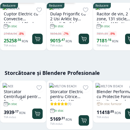
Cu sistem de spalare
Garantie
36
luni
Reducere
Reducere
Reducere
TECNOEKA
ARKTIC
ARKTIC
Cuptor Electric cu
Dulap Frigorific cu
Racitor de vin, 2
Convectie
2 Usi Arktic by
zone, 131 sticle,
Millennial Black
Hendi Profi Line
Arktic, 418L, Neg
In stoc
In stoc
In stoc
Mask Gastro 11 tavi
Seria 800 - 1.240 L
697x595x(H)175
x GN 1/1 Tecnoeka
27454
,
94
-
8
%
9694
,
06
-
7
%
7891
,
39
-
9
%
25258
9015
7181
,
56
,
47
,
16
RON
RON
RON
TVA inclus
TVA inclus
TVA inclus
Storcătoare și Blendere Profesionale
HENDI
HAMILTON BEACH
HAMILTON BEACH
Storcator
Storcator Electric
Blender Perform
Centrifugal pentru
pentru Citrice
cu Protectie Foni
Fructe si Legume
FreshMark™
Hamilton Beach
(
1
)
In stoc furnizor
In stoc
Hendi
Hamilton Beach
Summit® Edge
In stoc
11418
3939
,
05
,
17
RON
RON
TVA inclus
TVA inclus
5169
,
31
RON
TVA inclus