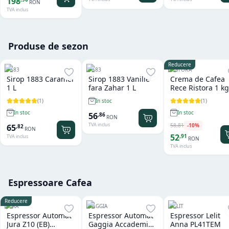
198
RON
TVA inclus
Produse de sezon
Reducere
1883
1883
RISTORA
Sirop 1883 Caramel
Sirop 1883 Vanilie
Crema de Cafea
1 L
fara Zahar 1 L
Rece Ristora 1 kg
(
1
)
(
1
)
In stoc
In stoc
In stoc
56
,
86
RON
TVA inclus
58
,
81
-
10
%
65
,
82
RON
52
,
91
TVA inclus
RON
TVA inclus
Espressoare Cafea
Reducere
JURA
GAGGIA
LELIT
Espressor Automat
Espressor Automat
Espressor Lelit
Jura Z10 (EB)
Gaggia Accademia
Anna PL41TEM