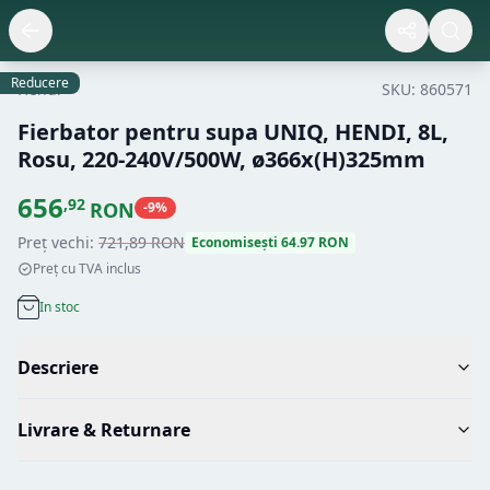
Reducere
Hendi
SKU:
860571
Fierbator pentru supa UNIQ, HENDI, 8L,
Rosu, 220-240V/500W, ø366x(H)325mm
656
,
92
RON
-
9
%
Preț vechi:
721
,
89
RON
Economisești
64.97
RON
Preț cu TVA inclus
In stoc
Descriere
Livrare & Returnare