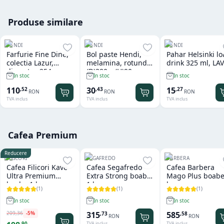
Produse similare
HENDI
HENDI
HENDI
Farfurie Fine Dine,
Bol paste Hendi,
Pahar Helsinki l
colectia Lazur,
melamina, rotund
drink 325 ml, LAV
diametru 254 mm,
(D)380 x (H)90 mm
In stoc
In stoc
In stoc
portelan decorat
manual
110
30
15
,
52
,
43
,
27
RON
RON
RON
TVA inclus
TVA inclus
TVA inclus
Cafea Premium
Reducere
FILICORI
SEGAFREDO
BARBERA
Cafea Filicori Kave
Cafea Segafredo
Cafea Barbera
Ultra Premium
Extra Strong boabe
Mago Plus boabe
boabe 1 kg
1 kg
kg
(
1
)
(
1
)
(
1
)
In stoc
In stoc
In stoc
209
,
36
-
5
%
315
585
,
73
,
58
RON
RON
,
90
TVA inclus
TVA inclus