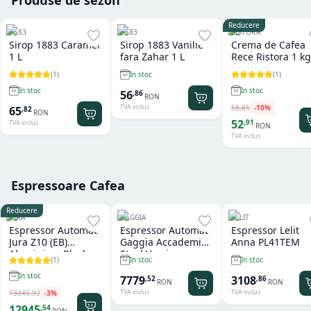
Reducere
1883
1883
RISTORA
Sirop 1883 Caramel
Sirop 1883 Vanilie
Crema de Cafea
1 L
fara Zahar 1 L
Rece Ristora 1 kg
(
1
)
(
1
)
In stoc
In stoc
In stoc
56
,
86
RON
TVA inclus
58
,
81
-
10
%
65
,
82
RON
52
,
91
TVA inclus
RON
TVA inclus
Espressoare Cafea
Reducere
JURA
GAGGIA
LELIT
Espressor Automat
Espressor Automat
Espressor Lelit
Jura Z10 (EB)
Gaggia Accademia
Anna PL41TEM
Aluminium Black
Steel Version
(
1
)
In stoc
In stoc
In stoc
7779
3108
,
52
,
86
RON
RON
TVA inclus
TVA inclus
13345
,
92
-
3
%
12945
,
54