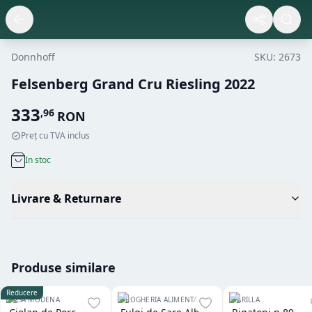
Donnhoff
SKU:
2673
Felsenberg Grand Cru Riesling 2022
333
,
96
RON
Preț cu TVA inclus
In stoc
Livrare & Returnare
Produse similare
Reducere
CASA MODENA
DROGHERIA ALIMENTARI
BARILLA