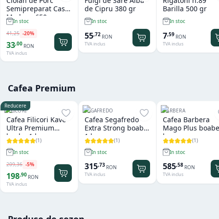
Ciolan de Porc
Fulgi de Sare Alba
Rigatoni n.89
Semipreparat Casa
de Cipru 380 gr
Barilla 500 gr
Modena 650 gr
In stoc
In stoc
In stoc
41
,
25
-
20
%
55
7
,
72
,
59
RON
RON
33
,
00
TVA inclus
TVA inclus
RON
TVA inclus
Cafea Premium
Reducere
FILICORI
SEGAFREDO
BARBERA
Cafea Filicori Kave
Cafea Segafredo
Cafea Barbera
Ultra Premium
Extra Strong boabe
Mago Plus boabe
boabe 1 kg
1 kg
kg
(
1
)
(
1
)
(
1
)
In stoc
In stoc
In stoc
209
,
36
-
5
%
315
585
,
73
,
58
RON
RON
198
,
90
TVA inclus
TVA inclus
RON
TVA inclus
Produse de sezon