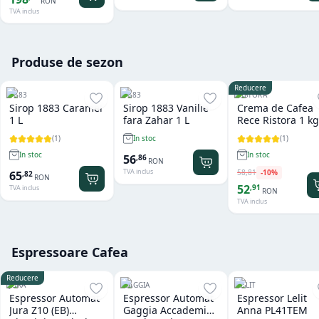
RON
TVA inclus
Produse de sezon
Reducere
1883
1883
RISTORA
Sirop 1883 Caramel
Sirop 1883 Vanilie
Crema de Cafea
1 L
fara Zahar 1 L
Rece Ristora 1 kg
(
1
)
(
1
)
In stoc
In stoc
In stoc
56
,
86
RON
TVA inclus
58
,
81
-
10
%
65
,
82
RON
52
,
91
TVA inclus
RON
TVA inclus
Espressoare Cafea
Reducere
JURA
GAGGIA
LELIT
Espressor Automat
Espressor Automat
Espressor Lelit
Jura Z10 (EB)
Gaggia Accademia
Anna PL41TEM