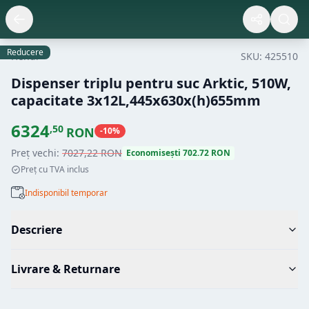
Reducere
Hendi
SKU:
425510
Dispenser triplu pentru suc Arktic, 510W,
capacitate 3x12L,445x630x(h)655mm
6324
,
50
RON
-
10
%
Preț vechi:
7027
,
22
RON
Economisești
702.72
RON
Preț cu TVA inclus
Indisponibil temporar
Descriere
Livrare & Returnare