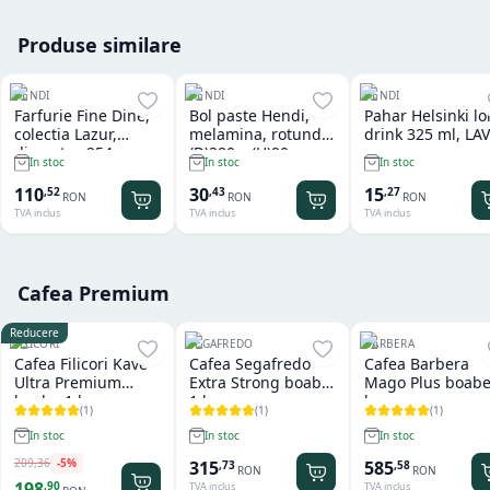
Produse similare
HENDI
HENDI
HENDI
Farfurie Fine Dine,
Bol paste Hendi,
Pahar Helsinki l
colectia Lazur,
melamina, rotund
drink 325 ml, LAV
diametru 254 mm,
(D)380 x (H)90 mm
In stoc
In stoc
In stoc
portelan decorat
manual
110
30
15
,
52
,
43
,
27
RON
RON
RON
TVA inclus
TVA inclus
TVA inclus
Cafea Premium
Reducere
FILICORI
SEGAFREDO
BARBERA
Cafea Filicori Kave
Cafea Segafredo
Cafea Barbera
Ultra Premium
Extra Strong boabe
Mago Plus boabe
boabe 1 kg
1 kg
kg
(
1
)
(
1
)
(
1
)
In stoc
In stoc
In stoc
209
,
36
-
5
%
315
585
,
73
,
58
RON
RON
198
,
90
TVA inclus
TVA inclus