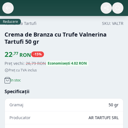
Reducere
Valnerina Tartufi
SKU:
VALTR
Crema de Branza cu Trufe Valnerina
Tartufi 50 gr
22
,
77
RON
-
15
%
Preț vechi:
26
,
79
RON
Economisești
4.02
RON
Preț cu TVA inclus
In stoc
Specificații
Gramaj
50 gr
Producator
AR TARTUFI SRL