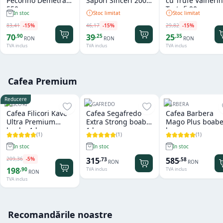
Pecorino Demetra
Sapori Sinceri 200
cu Trufe Valneri
550 gr
gr
Tartufi 90 gr
Stoc limitat
Stoc limitat
In stoc
46
,
17
-
15
%
29
,
82
-
15
%
83
,
41
-
15
%
39
25
70
,
25
,
35
,
90
RON
RON
RON
TVA inclus
TVA inclus
TVA inclus
Cafea Premium
Reducere
FILICORI
SEGAFREDO
BARBERA
Cafea Filicori Kave
Cafea Segafredo
Cafea Barbera
Ultra Premium
Extra Strong boabe
Mago Plus boabe
boabe 1 kg
1 kg
kg
(
1
)
(
1
)
(
1
)
In stoc
In stoc
In stoc
209
,
36
-
5
%
315
585
,
73
,
58
RON
RON
198
,
90
TVA inclus
TVA inclus
RON
TVA inclus
Recomandările noastre