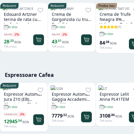
Reducere
Reducere
Produs nou
EDOUARD ARTZNER
TARTUFI JIMMY
VALNERINA TARTUFI
Edouard Artzner
Crema de
Crema de Trufe
terina de rata cu
Gorgonzola cu trufe
Neagra 8%
trufe de padure
Tartufi Jimmy
Valnerina Tartufi
(
1
)
In stoc
In stoc
100g
500 gr
In stoc
28
,
90
-
2
%
44
,
39
-
2
%
28
43
,
33
,
51
84
,
08
RON
RON
RON
TVA inclus
TVA inclus
TVA inclus
Espressoare Cafea
Reducere
JURA
GAGGIA
LELIT
Espressor Automat
Espressor Automat
Espressor Lelit
Jura Z10 (EB)
Gaggia Accademia
Anna PL41TEM
Aluminium Black
Steel Version
In stoc
In stoc
In stoc
13345
,
92
-
3
%
7779
3108
,
52
,
86
RON
RON
12945
,
54
TVA inclus
TVA inclus
RON
TVA inclus