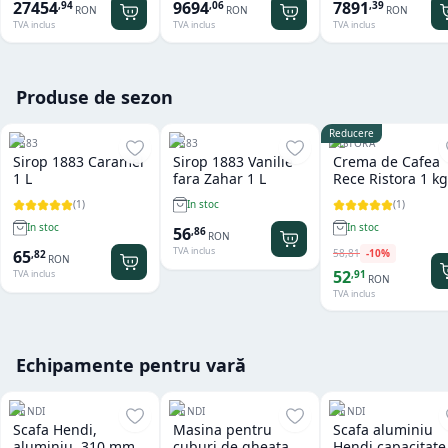
x GN 1/1 Tecnoeka
27454
9694
7891
,
94
,
06
,
39
RON
RON
RON
TVA inclus
TVA inclus
TVA inclus
Produse de sezon
Reducere
1883
1883
RISTORA
Sirop 1883 Caramel
Sirop 1883 Vanilie
Crema de Cafea
1 L
fara Zahar 1 L
Rece Ristora 1 kg
(
1
)
(
1
)
In stoc
In stoc
In stoc
56
,
86
RON
TVA inclus
58
,
81
-
10
%
65
,
82
RON
52
,
91
TVA inclus
RON
TVA inclus
Echipamente pentru vară
HENDI
HENDI
HENDI
Scafa Hendi,
Masina pentru
Scafa aluminiu
aluminiu, 310 mm,
cuburi de gheata
Hendi capacitate