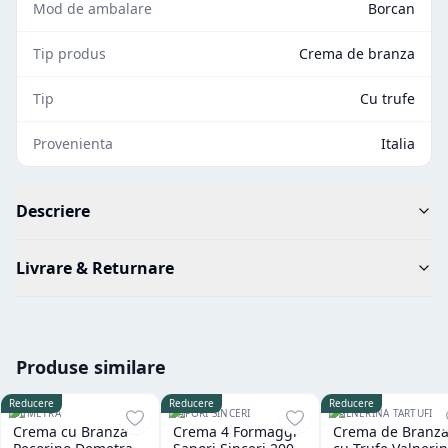
Mod de ambalare
Borcan
Tip produs
Crema de branza
Tip
Cu trufe
Provenienta
Italia
Descriere
Livrare & Returnare
Produse similare
Reducere
Reducere
Reducere
DEMETRA
SAPORI SINCERI
VALNERINA TARTUFI
Crema cu Branza
Crema 4 Formaggi
Crema de Branz