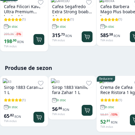
FILICORI
SEGAFREDO
BARBERA
Cafea Filicori Kave
Cafea Segafredo
Cafea Barbera
Ultra Premium
Extra Strong boabe
Mago Plus boabe
boabe 1 kg
1 kg
kg
(
1
)
(
1
)
(
1
)
In stoc
In stoc
In stoc
209
,
36
-
5
%
315
585
,
73
,
58
RON
RON
198
,
90
TVA inclus
TVA inclus
RON
TVA inclus
Produse de sezon
Reducere
1883
1883
RISTORA
Sirop 1883 Caramel
Sirop 1883 Vanilie
Crema de Cafea
1 L
fara Zahar 1 L
Rece Ristora 1 kg
(
1
)
(
1
)
In stoc
In stoc
In stoc
56
,
86
RON
TVA inclus
58
,
81
-
10
%
65
,
82
RON
52
,
91
TVA inclus
RON
TVA inclus