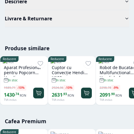
Descriere
Livrare & Returnare
Produse similare
Reducere
Reducere
Reducere
HENDI
HENDI
HENDI
Aparat Profesional
Cuptor cu
Robot de Bucatar
pentru Popcorn
Convecție Hendi
Multifunctional
Hendi
H100
Hendichef
In stoc
In stoc
In stoc
1589
,
71
-
10
%
2924
,
36
-
10
%
2298
,
78
-
9
%
1430
2631
2091
,
74
,
93
,
90
RON
RON
RON
TVA inclus
TVA inclus
TVA inclus
Cafea Premium
Reducere