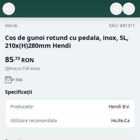
Hendi
SKU:
691311
Cos de gunoi rotund cu pedala, inox, 5L,
210x(H)280mm Hendi
85
,
73
RON
Preț cu TVA inclus
In stoc
Specificații
Producator
Hendi B.V.
Utilizare recomandata
Ho.Re.Ca