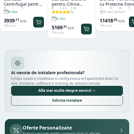
Centrifugal pentru
pentru Citrice
cu Protectie Foni
Fructe si Legume
FreshMark™
Hamilton Beach
(
1
)
In stoc furnizor
In stoc
Hendi
Hamilton Beach
Summit® Edge
In stoc
11418
3939
,
05
,
17
RON
RON
TVA inclus
TVA inclus
5169
,
31
RON
TVA inclus
Ai nevoie de instalare profesionala?
Echipa noastra instaleaza si configureaza echipamentul direct la
tine. Instalare, calibrare si training de utilizare incluse.
Afla mai multe despre servicii
Solicita instalare
Oferte Personalizate
Prețuri speciale pentru comenzi mari și afaceri