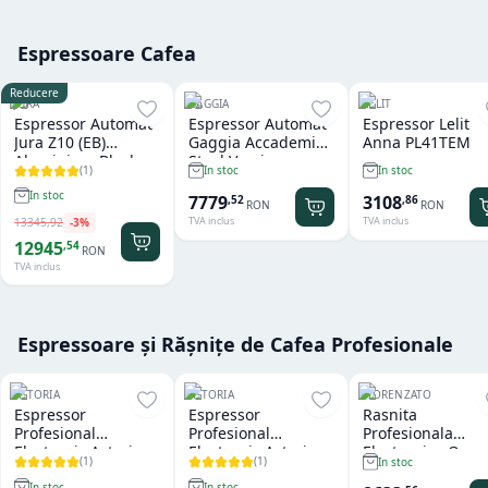
Espressoare Cafea
Reducere
JURA
GAGGIA
LELIT
Espressor Automat
Espressor Automat
Espressor Lelit
Jura Z10 (EB)
Gaggia Accademia
Anna PL41TEM
Aluminium Black
Steel Version
(
1
)
In stoc
In stoc
In stoc
7779
3108
,
52
,
86
RON
RON
TVA inclus
TVA inclus
13345
,
92
-
3
%
12945
,
54
RON
TVA inclus
Espressoare și Rășnițe de Cafea Profesionale
ASTORIA
ASTORIA
FIORENZATO
Espressor
Espressor
Rasnita
Profesional
Profesional
Profesionala
Electronic Astoria
Electronic Astoria
Electronica On
(
1
)
(
1
)
In stoc
Tanya R SAE 2
Forma SAE Black 2
Demand Fiorenz
In stoc
In stoc