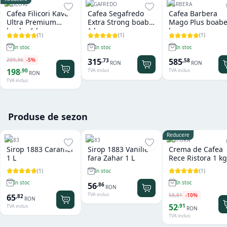
FILICORI
SEGAFREDO
BARBERA
Cafea Filicori Kave
Cafea Segafredo
Cafea Barbera
Ultra Premium
Extra Strong boabe
Mago Plus boabe
boabe 1 kg
1 kg
kg
(
1
)
(
1
)
(
1
)
In stoc
In stoc
In stoc
209
,
36
-
5
%
315
585
,
73
,
58
RON
RON
198
,
90
TVA inclus
TVA inclus
RON
TVA inclus
Produse de sezon
Reducere
1883
1883
RISTORA
Sirop 1883 Caramel
Sirop 1883 Vanilie
Crema de Cafea
1 L
fara Zahar 1 L
Rece Ristora 1 kg
(
1
)
(
1
)
In stoc
In stoc
In stoc
56
,
86
RON
TVA inclus
58
,
81
-
10
%
65
,
82
RON
52
,
91
TVA inclus
RON
TVA inclus