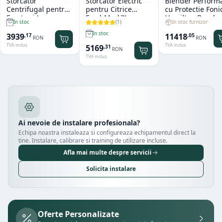
Storcator
Storcator Electric
Blender Perform
Centrifugal pentru
pentru Citrice
cu Protectie Foni
Fructe si Legume
FreshMark™
Hamilton Beach
(
1
)
In stoc furnizor
In stoc
Hendi Profi Line
Hamilton Beach
Summit® Edge
Titan
In stoc
11418
3939
,
05
,
17
RON
RON
TVA inclus
TVA inclus
5169
,
31
RON
TVA inclus
Ai nevoie de instalare profesionala?
Echipa noastra instaleaza si configureaza echipamentul direct la
tine. Instalare, calibrare si training de utilizare incluse.
Afla mai multe despre servicii
Solicita instalare
Oferte Personalizate