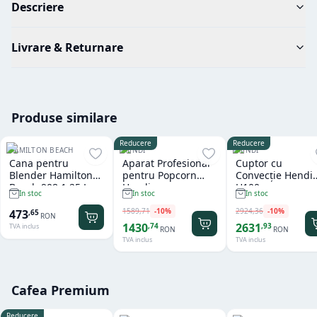
Descriere
Livrare & Returnare
Produse similare
Reducere
Reducere
HAMILTON BEACH
HENDI
HENDI
Cana pentru
Aparat Profesional
Cuptor cu
Blender Hamilton
pentru Popcorn
Convecție Hendi
Beach 908 1.25 L
Hendi
H100
In stoc
In stoc
In stoc
1589
,
71
-
10
%
2924
,
36
-
10
%
473
,
65
RON
1430
2631
,
74
,
93
TVA inclus
RON
RON
TVA inclus
TVA inclus
Cafea Premium
Reducere