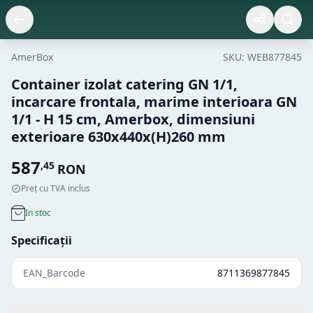
AmerBox
SKU:
WEB877845
Container izolat catering GN 1/1,
incarcare frontala, marime interioara GN
1/1 - H 15 cm, Amerbox, dimensiuni
exterioare 630x440x(H)260 mm
587
,
45
RON
Preț cu TVA inclus
In stoc
Specificații
EAN_Barcode
8711369877845