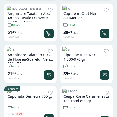
ANTICO CASALE FRANZESE
NERI
Anghinare Taiata in Apa
Capere in Otet Neri
Antico Casale Franzese
800/480 gr
2.550 gr/1.200 gr
In stoc
In stoc
51
38
,
90
,
06
RON
RON
TVA inclus
TVA inclus
NERI
NERI
Anghinare Taiata in Ulei
Cipolline Albe Neri
de Floarea-Soarelui Neri
1.500/970 gr
290/170 gr
In stoc
In stoc
21
39
,
40
,
79
RON
RON
TVA inclus
TVA inclus
Reducere
DEMETRA
TOP FOOD
Caponata Demetra 700 gr
Ceapa Rosie Caramelizata
Top Food 800 gr
In stoc
In stoc
57
,
12
-
10
%