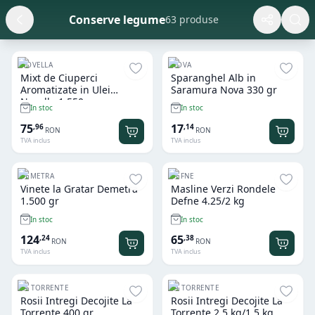
Conserve legume
63 produse
NOVELLA
NOVA
Mixt de Ciuperci
Sparanghel Alb in
Aromatizate in Ulei
Saramura Nova 330 gr
Novella 1.550 gr
In stoc
In stoc
75
17
,
96
,
14
RON
RON
TVA inclus
TVA inclus
DEMETRA
DEFNE
Vinete la Gratar Demetra
Masline Verzi Rondele
1.500 gr
Defne 4.25/2 kg
In stoc
In stoc
124
65
,
24
,
38
RON
RON
TVA inclus
TVA inclus
LA TORRENTE
LA TORRENTE
Rosii Intregi Decojite La
Rosii Intregi Decojite La
Torrente 400 gr
Torrente 2.5 kg/1.5 kg