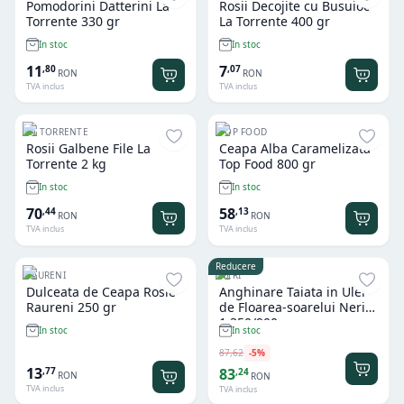
Pomodorini Datterini La
Rosii Decojite cu Busuioc
Torrente 330 gr
La Torrente 400 gr
In stoc
In stoc
11
7
,
80
,
07
RON
RON
TVA inclus
TVA inclus
LA TORRENTE
TOP FOOD
Rosii Galbene File La
Ceapa Alba Caramelizata
Torrente 2 kg
Top Food 800 gr
In stoc
In stoc
70
58
,
44
,
13
RON
RON
TVA inclus
TVA inclus
Reducere
RAURENI
NERI
Dulceata de Ceapa Rosie
Anghinare Taiata in Ulei
Raureni 250 gr
de Floarea-soarelui Neri
1.350/900 gr
In stoc
In stoc
87
,
62
-
5
%
13
,
77
83
,
24
RON
RON
TVA inclus
TVA inclus