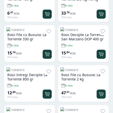
In stoc
In stoc
6
33
,
41
,
70
RON
RON
TVA inclus
TVA inclus
LA TORRENTE
LA TORRENTE
Rosii File cu Busuioc La
Rosii Decojite La Torrente
Torrente 330 gr
San Marzano DOP 400 gr
In stoc
In stoc
15
15
,
16
,
84
RON
RON
TVA inclus
TVA inclus
LA TORRENTE
LA TORRENTE
Rosii Intregi Decojite La
Rosii File cu Busuioc La
Torrente 800 gr
Torrente 2 kg
In stoc
In stoc
12
47
,
80
,
51
RON
RON
TVA inclus
TVA inclus
LA TORRENTE
LA TORRENTE