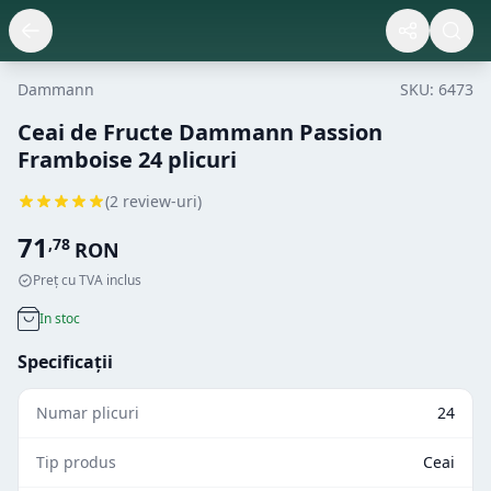
Dammann
SKU:
6473
Ceai de Fructe Dammann Passion
Framboise 24 plicuri
(
2
review-uri)
71
,
78
RON
Preț cu TVA inclus
In stoc
Specificații
Numar plicuri
24
Tip produs
Ceai