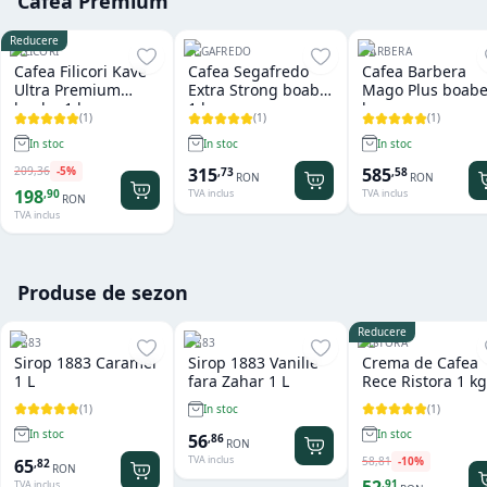
Cafea Premium
Reducere
FILICORI
SEGAFREDO
BARBERA
Cafea Filicori Kave
Cafea Segafredo
Cafea Barbera
Ultra Premium
Extra Strong boabe
Mago Plus boabe
boabe 1 kg
1 kg
kg
(
1
)
(
1
)
(
1
)
In stoc
In stoc
In stoc
209
,
36
-
5
%
315
585
,
73
,
58
RON
RON
198
,
90
TVA inclus
TVA inclus
RON
TVA inclus
Produse de sezon
Reducere
1883
1883
RISTORA
Sirop 1883 Caramel
Sirop 1883 Vanilie
Crema de Cafea
1 L
fara Zahar 1 L
Rece Ristora 1 kg
(
1
)
(
1
)
In stoc
In stoc
In stoc
56
,
86
RON
TVA inclus
58
,
81
-
10
%
65
,
82
RON
,
91
TVA inclus