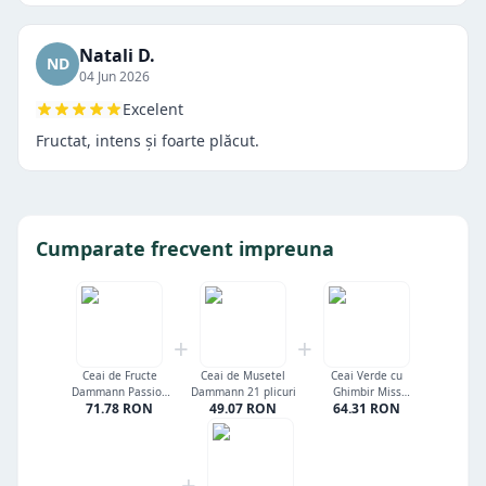
Natali D.
ND
04 Jun 2026
Excelent
Fructat, intens și foarte plăcut.
Cumparate frecvent impreuna
+
+
Ceai de Fructe
Ceai de Musetel
Ceai Verde cu
Dammann Passion
Dammann 21 plicuri
Ghimbir Miss
71.78
RON
49.07
RON
64.31
RON
Framboise 24 plicuri
Dammann 24 plicuri
+