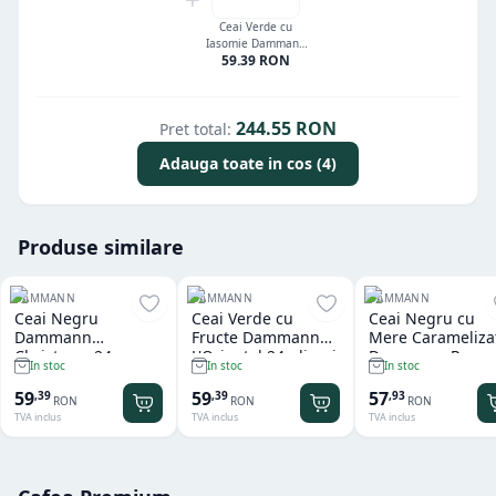
Ceai Verde cu
Iasomie Dammann
59.39
RON
24 plicuri
244.55
RON
Pret total:
Adauga toate in cos (4)
Produse similare
DAMMANN
DAMMANN
DAMMANN
Ceai Negru
Ceai Verde cu
Ceai Negru cu
Dammann
Fructe Dammann
Mere Carameliza
Christmas 24
L'Oriental 24 plicuri
Dammann Pomm
In stoc
In stoc
In stoc
plicuri
d'Amour 24 plicu
59
59
57
,
39
,
39
,
93
RON
RON
RON
TVA inclus
TVA inclus
TVA inclus