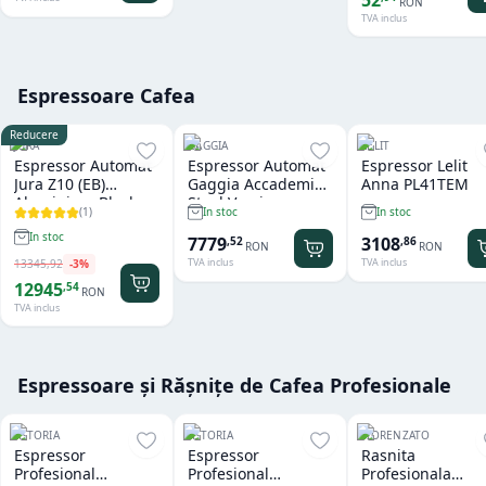
52
RON
TVA inclus
Espressoare Cafea
Reducere
JURA
GAGGIA
LELIT
Espressor Automat
Espressor Automat
Espressor Lelit
Jura Z10 (EB)
Gaggia Accademia
Anna PL41TEM
Aluminium Black
Steel Version
(
1
)
In stoc
In stoc
In stoc
7779
3108
,
52
,
86
RON
RON
TVA inclus
TVA inclus
13345
,
92
-
3
%
12945
,
54
RON
TVA inclus
Espressoare și Rășnițe de Cafea Profesionale
ASTORIA
ASTORIA
FIORENZATO
Espressor
Espressor
Rasnita
Profesional
Profesional
Profesionala