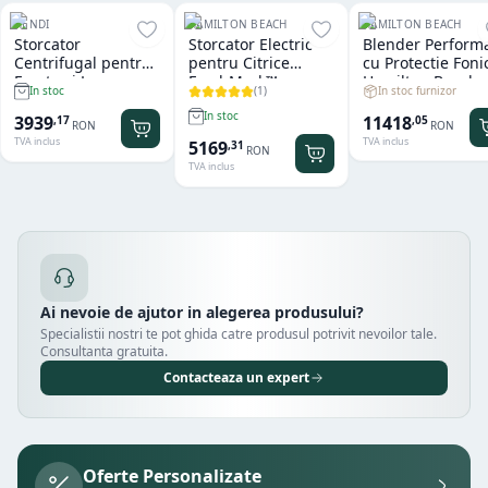
HENDI
HAMILTON BEACH
HAMILTON BEACH
Storcator
Storcator Electric
Blender Perform
Centrifugal pentru
pentru Citrice
cu Protectie Foni
Fructe si Legume
FreshMark™
Hamilton Beach
(
1
)
In stoc furnizor
In stoc
Hendi
Hamilton Beach
Summit® Edge
In stoc
11418
3939
,
05
,
17
RON
RON
TVA inclus
TVA inclus
5169
,
31
RON
TVA inclus
Ai nevoie de ajutor in alegerea produsului?
Specialistii nostri te pot ghida catre produsul potrivit nevoilor tale.
Consultanta gratuita.
Contacteaza un expert
Oferte Personalizate