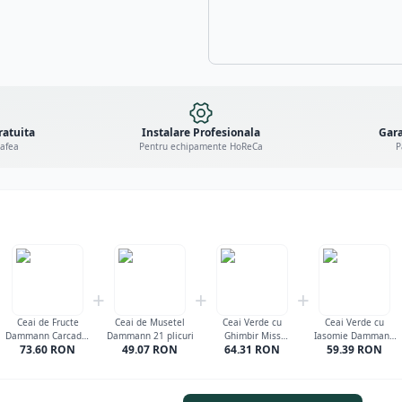
ratuita
Instalare Profesionala
Gara
cafea
Pentru echipamente HoReCa
P
+
+
+
Ceai de Fructe
Ceai de Musetel
Ceai Verde cu
Ceai Verde cu
Dammann Carcadet
Dammann 21 plicuri
Ghimbir Miss
Iasomie Dammann
73.60
RON
49.07
RON
64.31
RON
59.39
RON
Provence 24 plicuri
Dammann 24 plicuri
24 plicuri