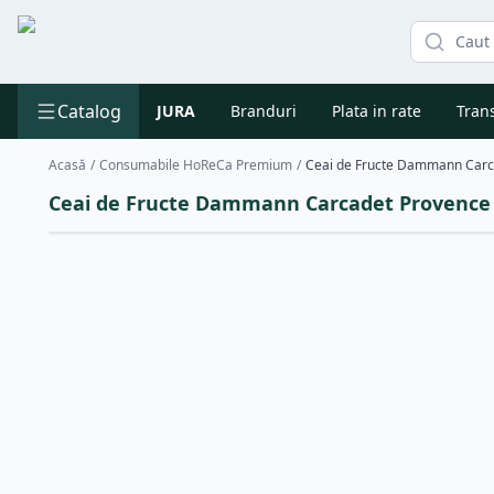
Catalog
JURA
Branduri
Plata in rate
Trans
Acasă
/
Consumabile HoReCa Premium
/
Ceai de Fructe Dammann Carca
Ceai de Fructe Dammann Carcadet Provence 2