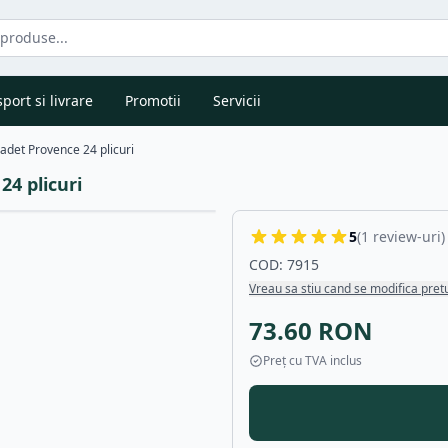
port si livrare
Promotii
Servicii
det Provence 24 plicuri
4 plicuri
5
(
1
review-uri)
COD:
7915
Vreau sa stiu cand se modifica pret
73.60
RON
Preț cu TVA inclus