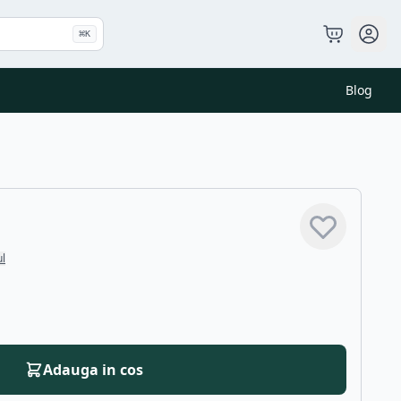
⌘
K
Blog
ul
Adauga in cos