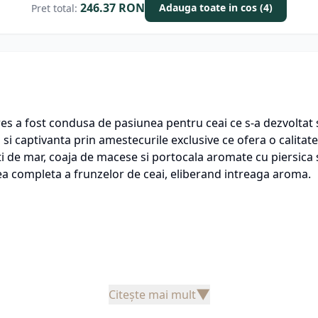
246.37
RON
Adauga toate in cos (4)
Pret total:
 fost condusa de pasiunea pentru ceai ce s-a dezvoltat si 
i captivanta prin amestecurile exclusive ce ofera o calitate
e mar, coaja de macese si portocala aromate cu piersica si 
ea completa a frunzelor de ceai, eliberand intreaga aroma.
▼
Citește mai mult