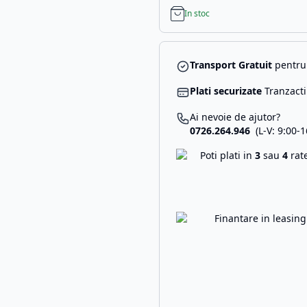
In stoc
Transport Gratuit
pentru 
Plati securizate
Tranzacti
Ai nevoie de ajutor?
0726.264.946
(L-V: 9:00-1
Poti plati in
3
sau
4
rat
Finantare in leasin