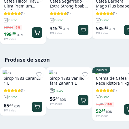
Cafea Filicori Kave
Cafea Segafredo
Cafea Barbera
Ultra Premium
Extra Strong boabe
Mago Plus boabe
boabe 1 kg
1 kg
kg
(
1
)
(
1
)
(
1
)
In stoc
In stoc
In stoc
209
,
36
-
5
%
315
585
,
73
,
58
RON
RON
198
,
90
TVA inclus
TVA inclus
RON
TVA inclus
Produse de sezon
Reducere
1883
1883
RISTORA
Sirop 1883 Caramel
Sirop 1883 Vanilie
Crema de Cafea
1 L
fara Zahar 1 L
Rece Ristora 1 kg
(
1
)
(
1
)
In stoc
In stoc
In stoc
56
,
86
RON
TVA inclus
58
,
81
-
10
%
65
,
82
RON
52
,
91
TVA inclus
RON
TVA inclus