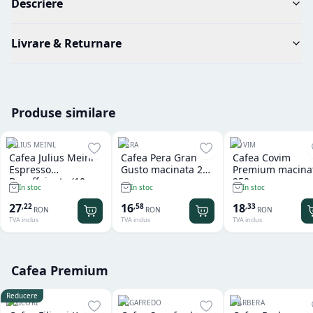
Descriere
Livrare & Returnare
Produse similare
JULIUS MEINL
PERA
COVIM
Cafea Julius Meinl
Cafea Pera Gran
Cafea Covim
Espresso
Gusto macinata 250
Premium macina
Decaffeinato (10
gr
250 gr
In stoc
In stoc
In stoc
capsule x 5.6 gr) -
compatibil
27
16
18
,
22
,
58
,
33
RON
RON
RON
Nespresso
TVA inclus
TVA inclus
TVA inclus
Cafea Premium
Reducere
FILICORI
SEGAFREDO
BARBERA