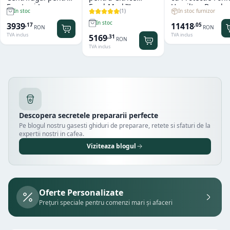
Fructe si Legume
FreshMark™
Hamilton Beach
(
1
)
In stoc furnizor
In stoc
Hendi
Hamilton Beach
Summit® Edge
In stoc
11418
3939
,
05
,
17
RON
RON
TVA inclus
TVA inclus
5169
,
31
RON
TVA inclus
Descopera secretele prepararii perfecte
Pe blogul nostru gasesti ghiduri de preparare, retete si sfaturi de la
expertii nostri in cafea.
Viziteaza blogul
Oferte Personalizate
Prețuri speciale pentru comenzi mari și afaceri