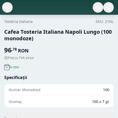
Tosteria Italiana
SKU:
21NL
Cafea Tosteria Italiana Napoli Lungo (100
monodoze)
96
,
78
RON
Preț cu TVA inclus
In stoc
Specificații
Numar Monodoze
100
Gramaj
100 x 7 gr