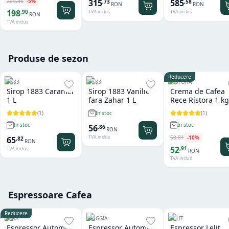
209
,
36
-
5
%
315
585
,
73
,
58
RON
RON
198
,
90
TVA inclus
TVA inclus
RON
TVA inclus
Produse de sezon
Reducere
1883
1883
RISTORA
Sirop 1883 Caramel
Sirop 1883 Vanilie
Crema de Cafea
1 L
fara Zahar 1 L
Rece Ristora 1 kg
(
1
)
(
1
)
In stoc
In stoc
In stoc
56
,
86
RON
TVA inclus
58
,
81
-
10
%
65
,
82
RON
52
,
91
TVA inclus
RON
TVA inclus
Espressoare Cafea
Reducere
JURA
GAGGIA
LELIT
Espressor Automat
Espressor Automat
Espressor Lelit