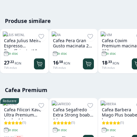
Produse similare
JULIUS MEINL
PERA
COVIM
Cafea Julius Meinl
Cafea Pera Gran
Cafea Covim
Espresso
Gusto macinata 250
Premium macina
Decaffeinato (10
gr
250 gr
In stoc
In stoc
In stoc
capsule x 5.6 gr) -
compatibil
27
16
18
,
22
,
58
,
33
RON
RON
RON
Nespresso
TVA inclus
TVA inclus
TVA inclus
Cafea Premium
Reducere
FILICORI
SEGAFREDO
BARBERA
Cafea Filicori Kave
Cafea Segafredo
Cafea Barbera
Ultra Premium
Extra Strong boabe
Mago Plus boabe
boabe 1 kg
1 kg
kg
(
1
)
(
1
)
(
1
)
In stoc
In stoc
In stoc