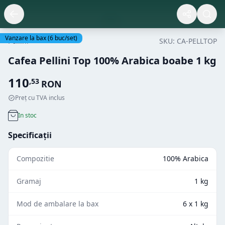
Vanzare la bax
(
6
buc/set)
Pellini
SKU:
CA-PELLTOP
Cafea Pellini Top 100% Arabica boabe 1 kg
110
,
53
RON
Preț cu TVA inclus
In stoc
Specificații
Compozitie
100% Arabica
Gramaj
1 kg
Mod de ambalare la bax
6 x 1 kg