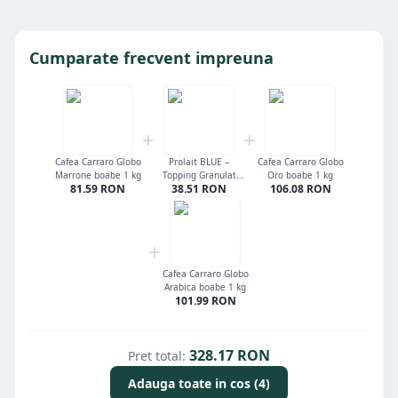
Cumparate frecvent impreuna
+
+
Cafea Carraro Globo
Prolait BLUE –
Cafea Carraro Globo
Marrone boabe 1 kg
Topping Granulat
Oro boabe 1 kg
81.59
RON
38.51
RON
106.08
RON
Premium (2x500g)
cu 45% Lapte
Degresat pentru
Vending
+
Cafea Carraro Globo
Arabica boabe 1 kg
101.99
RON
328.17
RON
Pret total:
Adauga toate in cos (4)