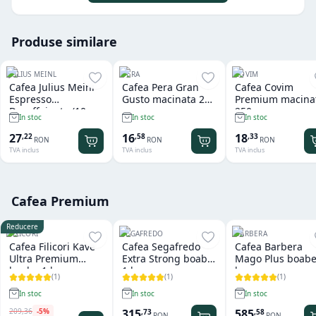
Produse similare
JULIUS MEINL
PERA
COVIM
Cafea Julius Meinl
Cafea Pera Gran
Cafea Covim
Espresso
Gusto macinata 250
Premium macina
Decaffeinato (10
gr
250 gr
In stoc
In stoc
In stoc
capsule x 5.6 gr) -
compatibil
27
16
18
,
22
,
58
,
33
RON
RON
RON
Nespresso
TVA inclus
TVA inclus
TVA inclus
Cafea Premium
Reducere
FILICORI
SEGAFREDO
BARBERA
Cafea Filicori Kave
Cafea Segafredo
Cafea Barbera
Ultra Premium
Extra Strong boabe
Mago Plus boabe
boabe 1 kg
1 kg
kg
(
1
)
(
1
)
(
1
)
In stoc
In stoc
In stoc
209
,
36
-
5
%
315
585
,
73
,
58
RON
RON