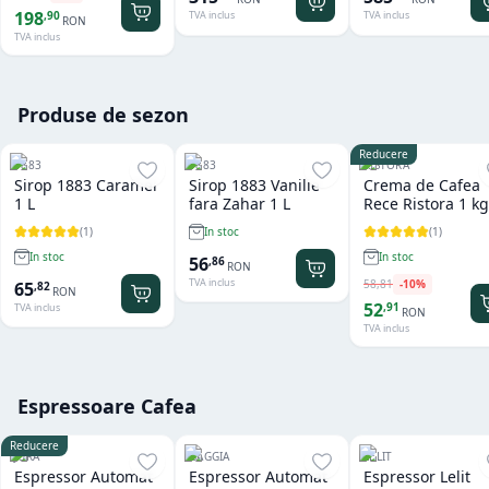
198
,
90
TVA inclus
TVA inclus
RON
TVA inclus
Produse de sezon
Reducere
1883
1883
RISTORA
Sirop 1883 Caramel
Sirop 1883 Vanilie
Crema de Cafea
1 L
fara Zahar 1 L
Rece Ristora 1 kg
(
1
)
(
1
)
In stoc
In stoc
In stoc
56
,
86
RON
TVA inclus
58
,
81
-
10
%
65
,
82
RON
52
,
91
TVA inclus
RON
TVA inclus
Espressoare Cafea
Reducere
JURA
GAGGIA
LELIT
Espressor Automat
Espressor Automat
Espressor Lelit