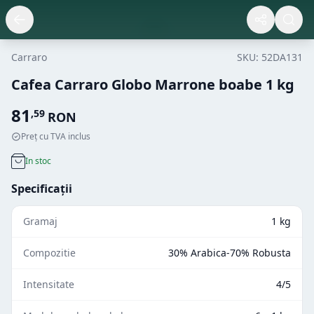
Carraro
SKU:
52DA131
Cafea Carraro Globo Marrone boabe 1 kg
81
,
59
RON
Preț cu TVA inclus
In stoc
Specificații
Gramaj
1 kg
Compozitie
30% Arabica-70% Robusta
Intensitate
4/5