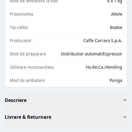
Mod de ambalare la bax
6 x 1 kg
Provenienta
Altele
Tip cafea
Boabe
Producator
Caffe Carraro S.p.A.
Mod de preparare
Distribuitor automat/Espressor
Utilizare recomandata
Ho.Re.Ca./Vending
Mod de ambalare
Punga
Descriere
Livrare & Returnare