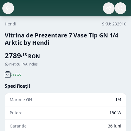
Hendi
SKU:
232910
Vitrina de Prezentare 7 Vase Tip GN 1/4
Arktic by Hendi
2789
,
13
RON
Preț cu TVA inclus
In stoc
Specificații
Marime GN
1/4
Putere
180 W
Garantie
36 luni