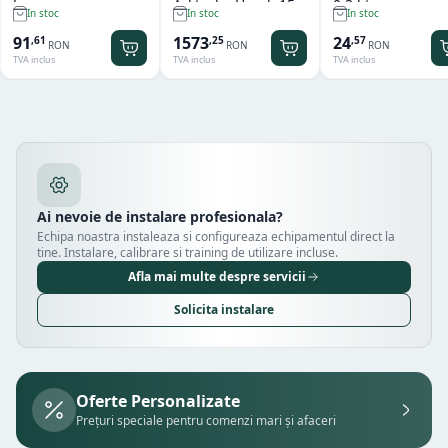
L
Arktic by Hendi 15
0.3 litri
In stoc
In stoc
In stoc
kg
91
1573
24
,
61
,
25
,
57
RON
RON
RON
TVA inclus
TVA inclus
TVA inclus
Ai nevoie de instalare profesionala?
Echipa noastra instaleaza si configureaza echipamentul direct la
tine. Instalare, calibrare si training de utilizare incluse.
Afla mai multe despre servicii
Solicita instalare
Oferte Personalizate
Prețuri speciale pentru comenzi mari și afaceri