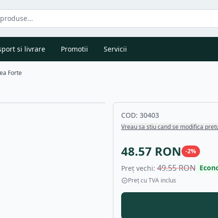
port si livrare
Promotii
Servicii
Tea Forte
COD:
30403
Vreau sa stiu cand se modifica pret
48.57
RON
-
2
%
49.55
RON
Econ
Preț vechi:
Preț cu TVA inclus