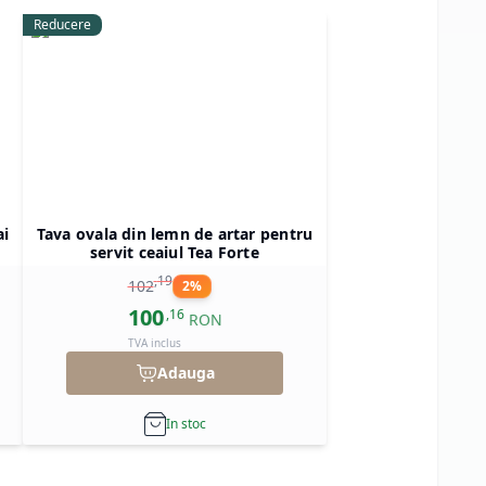
Reducere
ai
Tava ovala din lemn de artar pentru
servit ceaiul Tea Forte
,
19
102
2
%
100
,
16
RON
TVA inclus
Adauga
In stoc