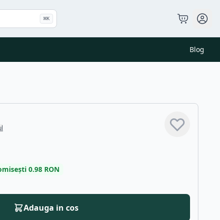
⌘
K
Blog
ul
omisești
0.98
RON
Adauga in cos