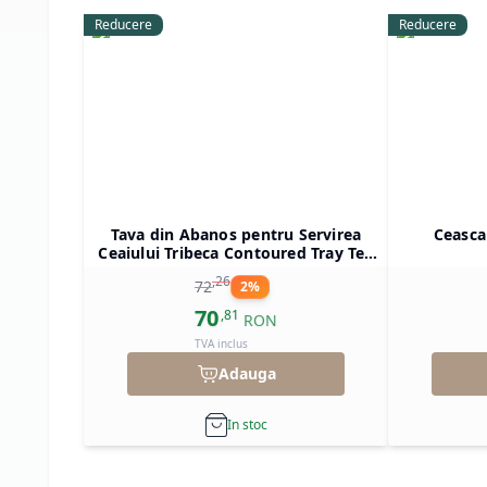
Reducere
Reducere
Tava din Abanos pentru Servirea
Ceasca
Ceaiului Tribeca Contoured Tray Tea
Forte
,
26
72
2
%
70
,
81
RON
TVA inclus
Adauga
In stoc