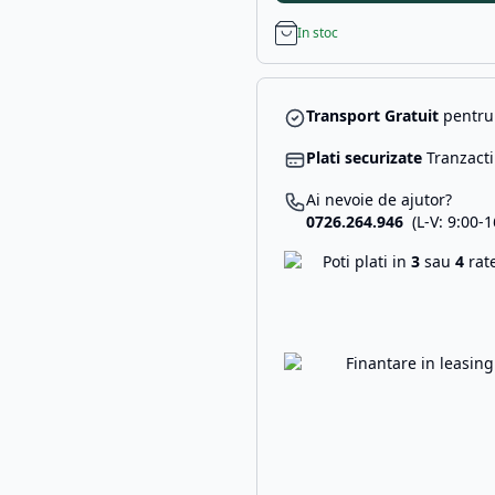
In stoc
Transport Gratuit
pentru 
Plati securizate
Tranzacti
Ai nevoie de ajutor?
0726.264.946
(L-V: 9:00-1
Poti plati in
3
sau
4
rat
Finantare in leasin