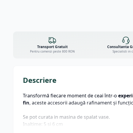
Transport Gratuit
Consultanta G
Pentru comenzi peste 800 RON
Specialisti in 
Descriere
Transformă fiecare moment de ceai într-o
experi
fin
, aceste accesorii adaugă rafinament și funcțion
Se pot curata in masina de spalat vase.
Inaltime: 5 si 6 cm