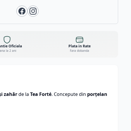
ntie Oficiala
Plata in Rate
ana la 2 ani
Fara dobanda
și zahăr
de la
Tea Forté
. Concepute din
porțelan