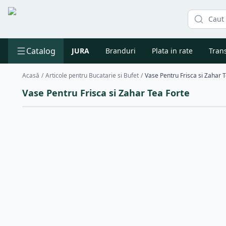
Catalog
JURA
Branduri
Plata in rate
Trans
Acasă
/
Articole pentru Bucatarie si Bufet
/
Vase Pentru Frisca si Zahar 
Vase Pentru Frisca si Zahar Tea Forte
Reducere