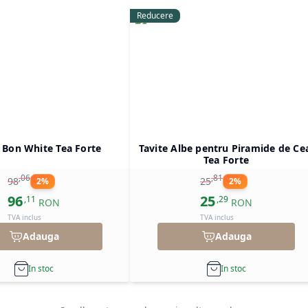
Reducere
 Bon White Tea Forte
Tavite Albe pentru Piramide de Ce
Tea Forte
,
06
,
81
98
25
2
%
2
%
96
25
,
11
,
29
RON
RON
TVA inclus
TVA inclus
Adauga
Adauga
In stoc
In stoc