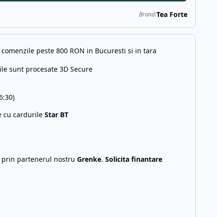
Tea Forte
Brand:
comenzile peste 800 RON in Bucuresti si in tara
ile sunt procesate 3D Secure
6:30)
e cu cardurile
Star BT
g prin partenerul nostru
Grenke
.
Solicita finantare