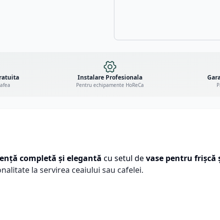
ratuita
Instalare Profesionala
Gara
cafea
Pentru echipamente HoReCa
P
ență completă și elegantă
cu setul de
vase pentru frișcă 
alitate la servirea ceaiului sau cafelei.