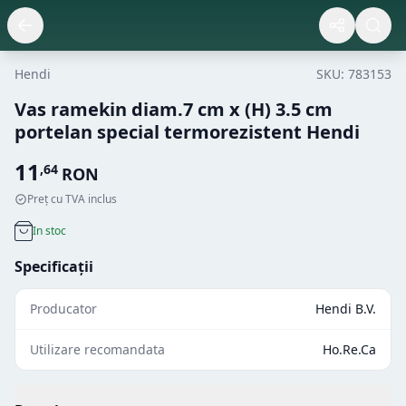
Hendi
SKU:
783153
Vas ramekin diam.7 cm x (H) 3.5 cm
portelan special termorezistent Hendi
11
,
64
RON
Preț cu TVA inclus
In stoc
Specificații
Producator
Hendi B.V.
Utilizare recomandata
Ho.Re.Ca