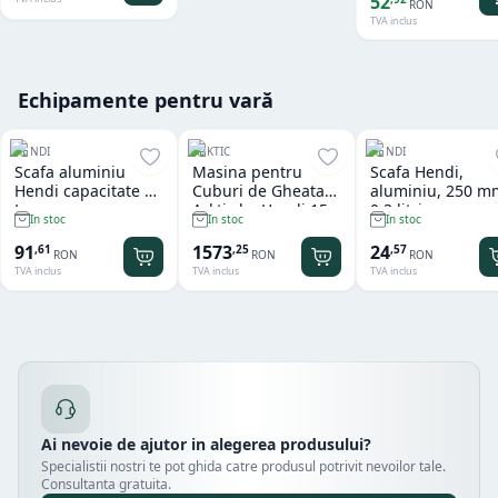
52
RON
TVA inclus
Echipamente pentru vară
HENDI
ARKTIC
HENDI
Scafa aluminiu
Masina pentru
Scafa Hendi,
Hendi capacitate 2
Cuburi de Gheata
aluminiu, 250 m
L
Arktic by Hendi 15
0.3 litri
In stoc
In stoc
In stoc
kg
91
1573
24
,
61
,
25
,
57
RON
RON
RON
TVA inclus
TVA inclus
TVA inclus
Ai nevoie de ajutor in alegerea produsului?
Specialistii nostri te pot ghida catre produsul potrivit nevoilor tale.
Consultanta gratuita.