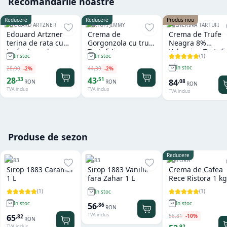
Recomandările noastre
Reducere
Reducere
Produs nou
EDOUARD ARTZNER
TARTUFI JIMMY
VALNERINA TARTUFI
Edouard Artzner
Crema de
Crema de Trufe
terina de rata cu
Gorgonzola cu trufe
Neagra 8%
trufe de padure
Tartufi Jimmy
Valnerina Tartufi
(
1
)
In stoc
In stoc
100g
500 gr
In stoc
28
,
90
-
2
%
44
,
39
-
2
%
28
43
,
33
,
51
84
,
08
RON
RON
RON
TVA inclus
TVA inclus
TVA inclus
Produse de sezon
Reducere
1883
1883
RISTORA
Sirop 1883 Caramel
Sirop 1883 Vanilie
Crema de Cafea
1 L
fara Zahar 1 L
Rece Ristora 1 kg
(
1
)
(
1
)
In stoc
In stoc
In stoc
56
,
86
RON
TVA inclus
58
,
81
-
10
%
65
,
82
RON
,
92
TVA inclus