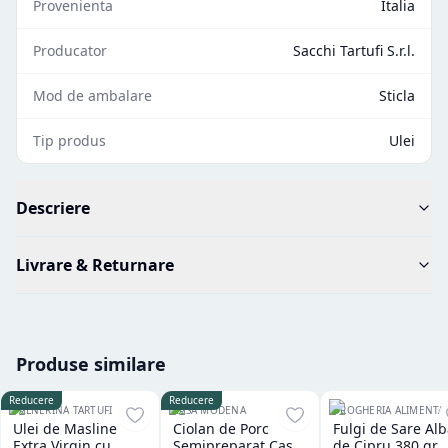
Provenienta
Italia
Producator
Sacchi Tartufi S.r.l.
Mod de ambalare
Sticla
Tip produs
Ulei
Descriere
Livrare & Returnare
Produse similare
Reducere
Reducere
VALNERINA TARTUFI
CASA MODENA
DROGHERIA ALIMENTAR
Ulei de Masline
Ciolan de Porc
Fulgi de Sare Al
Extra Virgin cu
Semipreparat Casa
de Cipru 380 gr