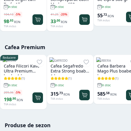
Trufe Albe
Modena 650 gr
In stoc
In stoc
In stoc
Valnerina Tartufi
500 ml
104
,
13
-
5
%
41
,
25
-
20
%
55
,
72
RON
98
33
,
93
,
00
TVA inclus
RON
RON
TVA inclus
TVA inclus
Cafea Premium
Reducere
FILICORI
SEGAFREDO
BARBERA
Cafea Filicori Kave
Cafea Segafredo
Cafea Barbera
Ultra Premium
Extra Strong boabe
Mago Plus boabe
boabe 1 kg
1 kg
kg
(
1
)
(
1
)
(
1
)
In stoc
In stoc
In stoc
209
,
36
-
5
%
315
585
,
73
,
58
RON
RON
198
,
90
TVA inclus
TVA inclus
RON
TVA inclus
Produse de sezon