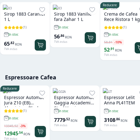
Reducere
1883
1883
RISTORA
Sirop 1883 Caramel
Sirop 1883 Vanilie
Crema de Cafea
1 L
fara Zahar 1 L
Rece Ristora 1 kg
(
1
)
(
1
)
In stoc
In stoc
In stoc
56
,
86
RON
TVA inclus
58
,
81
-
10
%
65
,
82
RON
52
,
91
TVA inclus
RON
TVA inclus
Espressoare Cafea
Reducere
JURA
GAGGIA
LELIT
Espressor Automat
Espressor Automat
Espressor Lelit
Jura Z10 (EB)
Gaggia Accademia
Anna PL41TEM
Aluminium Black
Steel Version
(
1
)
In stoc
In stoc
In stoc
7779
3108
,
52
,
86
RON
RON
TVA inclus
TVA inclus
13345
,
92
-
3
%
12945
,
54
RON
TVA inclus