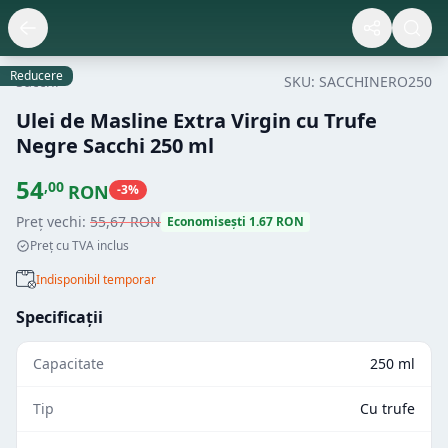
Reducere
Sacchi
SKU:
SACCHINERO250
Ulei de Masline Extra Virgin cu Trufe
Negre Sacchi 250 ml
54
,
00
RON
-
3
%
Preț vechi:
55
,
67
RON
Economisești
1.67
RON
Preț cu TVA inclus
Indisponibil temporar
Specificații
Capacitate
250 ml
Tip
Cu trufe