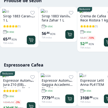
Produse de sezon
Reducere
1883
1883
RISTORA
Sirop 1883 Caramel
Sirop 1883 Vanilie
Crema de Cafea
1 L
fara Zahar 1 L
Rece Ristora 1 kg
(
1
)
(
1
)
In stoc
In stoc
In stoc
56
,
86
RON
TVA inclus
58
,
81
-
10
%
65
,
82
RON
52
,
91
TVA inclus
RON
TVA inclus
Espressoare Cafea
Reducere
JURA
GAGGIA
LELIT
Espressor Automat
Espressor Automat
Espressor Lelit
Jura Z10 (EB)
Gaggia Accademia
Anna PL41TEM
Aluminium Black
Steel Version
(
1
)
In stoc
In stoc
In stoc
7779
3108
,
52
,
86
RON
RON
TVA inclus
TVA inclus
13345
,
92
-
3
%
,
54