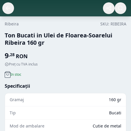
Ribeira
SKU:
RIBEIRA
Ton Bucati in Ulei de Floarea-Soarelui
Ribeira 160 gr
9
,
28
RON
Preț cu TVA inclus
In stoc
Specificații
Gramaj
160 gr
Tip
Bucati
Mod de ambalare
Cutie de metal