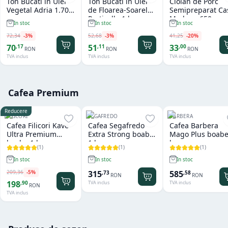
Ton Bucati in Ulei
Ton Bucati in Ulei
Ciolan de Porc
Vegetal Adria 1.705
de Floarea-Soarelui
Semipreparat Ca
gr
Porticello 1 kg
Modena 650 gr
In stoc
In stoc
In stoc
72
,
34
-
3
%
52
,
68
-
3
%
41
,
25
-
20
%
70
51
33
,
17
,
11
,
00
RON
RON
RON
TVA inclus
TVA inclus
TVA inclus
Cafea Premium
Reducere
FILICORI
SEGAFREDO
BARBERA
Cafea Filicori Kave
Cafea Segafredo
Cafea Barbera
Ultra Premium
Extra Strong boabe
Mago Plus boabe
boabe 1 kg
1 kg
kg
(
1
)
(
1
)
(
1
)
In stoc
In stoc
In stoc
209
,
36
-
5
%
315
585
,
73
,
58
RON
RON
198
,
90
TVA inclus
TVA inclus
RON
TVA inclus