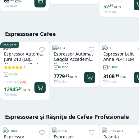
65
RON
52
,
91
TVA inclus
RON
TVA inclus
Espressoare Cafea
Reducere
JURA
GAGGIA
LELIT
Espressor Automat
Espressor Automat
Espressor Lelit
Jura Z10 (EB)
Gaggia Accademia
Anna PL41TEM
Aluminium Black
Steel Version
(
1
)
In stoc
In stoc
In stoc
7779
3108
,
52
,
86
RON
RON
TVA inclus
TVA inclus
13345
,
92
-
3
%
12945
,
54
RON
TVA inclus
Espressoare și Rășnițe de Cafea Profesionale
ASTORIA
ASTORIA
FIORENZATO
Espressor
Espressor
Rasnita