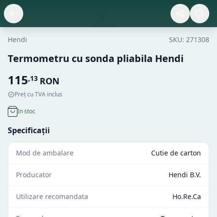
Hendi
SKU:
271308
Termometru cu sonda pliabila Hendi
115
,
13
RON
Preț cu TVA inclus
In stoc
Specificații
Mod de ambalare
Cutie de carton
Producator
Hendi B.V.
Utilizare recomandata
Ho.Re.Ca