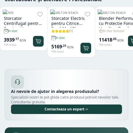
HENDI
HAMILTON BEACH
HAMILTON BEACH
Storcator
Storcator Electric
Blender Perform
Centrifugal pentru
pentru Citrice
cu Protectie Foni
Fructe si Legume
FreshMark™
Hamilton Beach
(
1
)
In stoc furnizor
In stoc
Hendi
Hamilton Beach
Summit® Edge
In stoc
11418
3939
,
05
,
17
RON
RON
TVA inclus
TVA inclus
5169
,
31
RON
TVA inclus
Ai nevoie de ajutor in alegerea produsului?
Specialistii nostri te pot ghida catre produsul potrivit nevoilor tale.
Consultanta gratuita.
Contacteaza un expert