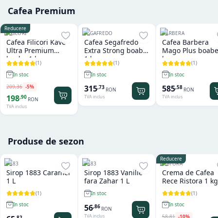
Cafea Premium
Reducere
FILICORI
SEGAFREDO
BARBERA
Cafea Filicori Kave
Cafea Segafredo
Cafea Barbera
Ultra Premium
Extra Strong boabe
Mago Plus boabe
boabe 1 kg
1 kg
kg
(
1
)
(
1
)
(
1
)
In stoc
In stoc
In stoc
209
,
36
-
5
%
315
585
,
73
,
58
RON
RON
198
,
90
TVA inclus
TVA inclus
RON
TVA inclus
Produse de sezon
Reducere
1883
1883
RISTORA
Sirop 1883 Caramel
Sirop 1883 Vanilie
Crema de Cafea
1 L
fara Zahar 1 L
Rece Ristora 1 kg
(
1
)
(
1
)
In stoc
In stoc
In stoc
56
,
86
RON
TVA inclus
58
,
81
-
10
%
,
82