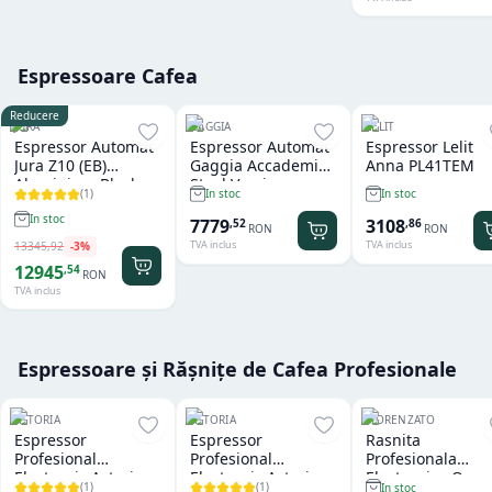
Espressoare Cafea
Reducere
JURA
GAGGIA
LELIT
Espressor Automat
Espressor Automat
Espressor Lelit
Jura Z10 (EB)
Gaggia Accademia
Anna PL41TEM
Aluminium Black
Steel Version
(
1
)
In stoc
In stoc
In stoc
7779
3108
,
52
,
86
RON
RON
TVA inclus
TVA inclus
13345
,
92
-
3
%
12945
,
54
RON
TVA inclus
Espressoare și Rășnițe de Cafea Profesionale
ASTORIA
ASTORIA
FIORENZATO
Espressor
Espressor
Rasnita
Profesional
Profesional
Profesionala
Electronic Astoria
Electronic Astoria
Electronica On
(
1
)
(
1
)
In stoc