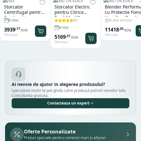
HENDI
HAMILTON BEACH
HAMILTON BEACH
Storcator
Storcator Electric
Blender Perform
Centrifugal pentru
pentru Citrice
cu Protectie Foni
Fructe si Legume
FreshMark™
Hamilton Beach
(
1
)
In stoc furnizor
In stoc
Hendi Profi Line
Hamilton Beach
Summit® Edge
Titan
In stoc
11418
3939
,
05
,
17
RON
RON
TVA inclus
TVA inclus
5169
,
31
RON
TVA inclus
Ai nevoie de ajutor in alegerea produsului?
Specialistii nostri te pot ghida catre produsul potrivit nevoilor tale.
Consultanta gratuita.
Contacteaza un expert
Oferte Personalizate
Prețuri speciale pentru comenzi mari și afaceri