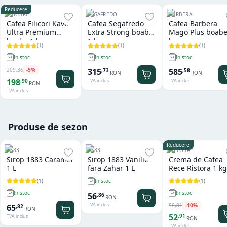
Reducere
FILICORI
SEGAFREDO
BARBERA
Cafea Filicori Kave
Cafea Segafredo
Cafea Barbera
Ultra Premium
Extra Strong boabe
Mago Plus boabe
boabe 1 kg
1 kg
kg
(
1
)
(
1
)
(
1
)
In stoc
In stoc
In stoc
209
,
36
-
5
%
315
585
,
73
,
58
RON
RON
198
,
90
TVA inclus
TVA inclus
RON
TVA inclus
Produse de sezon
Reducere
1883
1883
RISTORA
Sirop 1883 Caramel
Sirop 1883 Vanilie
Crema de Cafea
1 L
fara Zahar 1 L
Rece Ristora 1 kg
(
1
)
(
1
)
In stoc
In stoc
In stoc
56
,
86
RON
TVA inclus
58
,
81
-
10
%
65
,
82
RON
52
,
91
TVA inclus
RON
TVA inclus