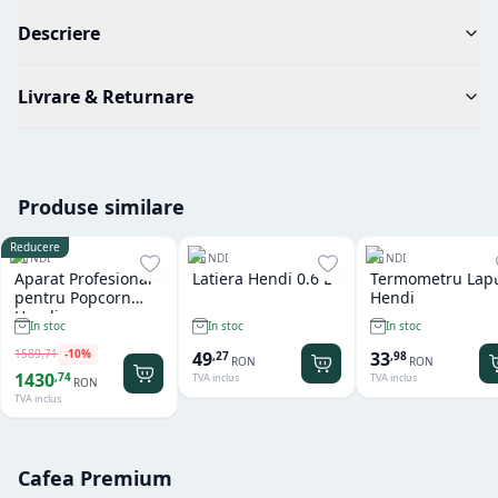
Descriere
Livrare & Returnare
Produse similare
Reducere
HENDI
HENDI
HENDI
Aparat Profesional
Latiera Hendi 0.6 L
Termometru Lap
pentru Popcorn
Hendi
Hendi
In stoc
In stoc
In stoc
1589
,
71
-
10
%
49
33
,
27
,
98
RON
RON
1430
,
74
TVA inclus
TVA inclus
RON
TVA inclus
Cafea Premium