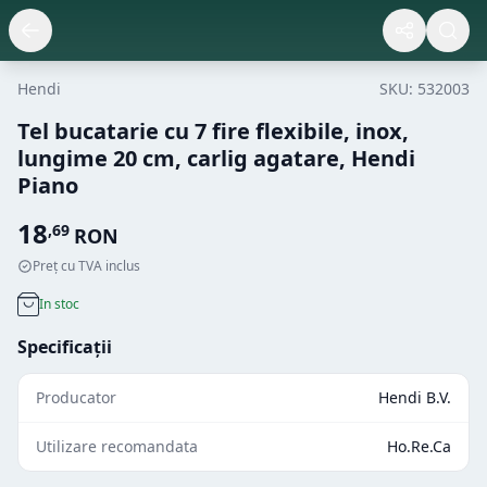
Hendi
SKU:
532003
Tel bucatarie cu 7 fire flexibile, inox,
lungime 20 cm, carlig agatare, Hendi
Piano
18
,
69
RON
Preț cu TVA inclus
In stoc
Specificații
Producator
Hendi B.V.
Utilizare recomandata
Ho.Re.Ca