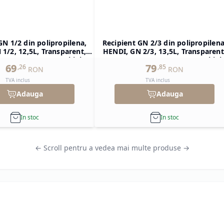
GN 1/2 din polipropilena,
Recipient GN 2/3 din polipropilena
1/2, 12,5L, Transparent,
HENDI, GN 2/3, 13,5L, Transparent
H)200mm, Dreptunghiular
354x325x(H)150mm, Dreptunghiul
69
79
,
26
,
85
RON
RON
TVA inclus
TVA inclus
Adauga
Adauga
In stoc
In stoc
← Scroll pentru a vedea mai multe produse →