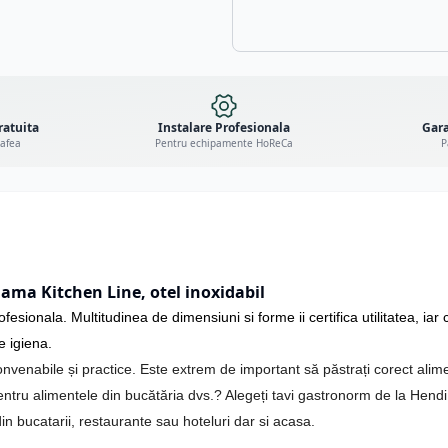
ratuita
Instalare Profesionala
Gara
cafea
Pentru echipamente HoReCa
P
ama Kitchen Line, otel inoxidabil
esionala. Multitudinea de dimensiuni si forme ii certifica utilitatea, iar 
e igiena.
onvenabile și practice. Este extrem de important să păstrați corect alim
 pentru alimentele din bucătăria dvs.? Alegeți tavi gastronorm de la Hendi
n bucatarii, restaurante sau hoteluri dar si acasa.