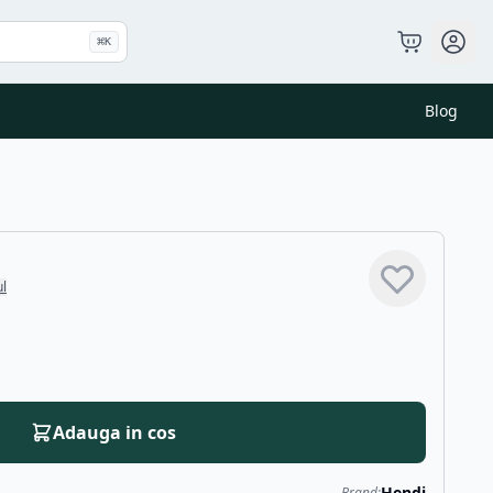
⌘
K
Blog
ul
Adauga in cos
Hendi
Brand: