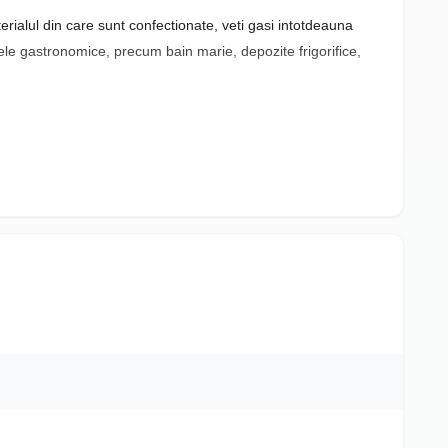
ialul din care sunt confectionate, veti gasi intotdeauna
ivele gastronomice, precum bain marie, depozite frigorifice,
 GN 1/3. Restul îl puteți ajusta în mod similar.
 si nu are miros de la alimentul depozitat.