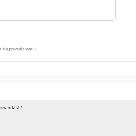
ia si a preveni spam-ul.
 comandată ?