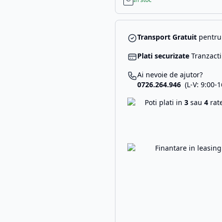
Transport Gratuit
pentru 
Plati securizate
Tranzacti
Ai nevoie de ajutor?
0726.264.946
(L-V: 9:00-1
Poti plati in
3
sau
4
rat
Finantare in leasin