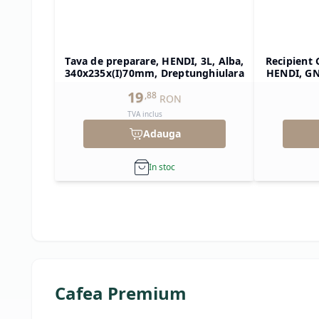
Tava de preparare, HENDI, 3L, Alba,
Recipient 
340x235x(I)70mm, Dreptunghiulara
HENDI, GN 
325x265x(
19
,
88
RON
TVA inclus
Adauga
In stoc
Cafea Premium