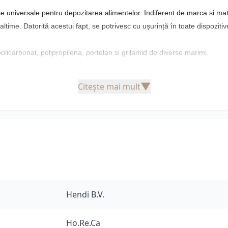
niversale pentru depozitarea alimentelor. Indiferent de marca si mater
inaltime. Datorită acestui fapt, se potrivesc cu ușurință în toate dispozit
licarbonat, polipropilena, portelan si grilamid de diverse marimi.
▼
Citește mai mult
Hendi B.V.
cul lui se pot pune, de exemplu, două recipiente GN 1/2 sau 3 recipiente
: 20, 40, 65, 100, 15 sau 200 mm.
Ho.Re.Ca
pozita orice tip de aliment dupa folosirea alimentului tava se spala usor