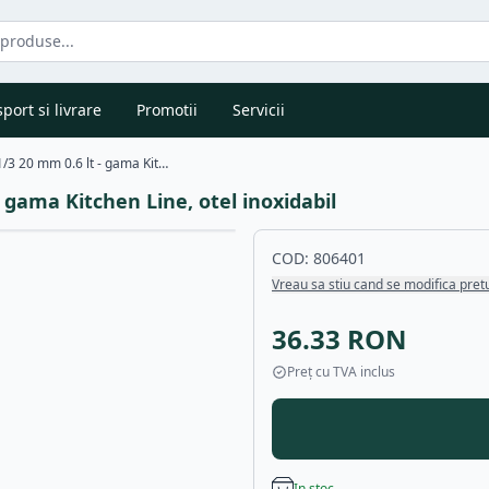
port si livrare
Promotii
Servicii
Tava Hendi Gastronorm GN 1/3 20 mm 0.6 lt - gama Kitchen Line, otel inoxidabil
gama Kitchen Line, otel inoxidabil
COD:
806401
Vreau sa stiu cand se modifica pret
36.33
RON
Preț cu TVA inclus
In stoc