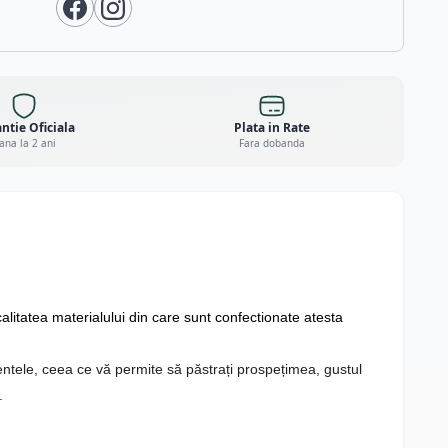
ntie Oficiala
Plata in Rate
ana la 2 ani
Fara dobanda
calitatea materialului din care sunt confectionate atesta
entele, ceea ce vă permite să păstrați prospețimea, gustul
.