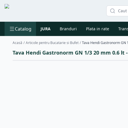
Catalog
JURA
Branduri
Plata in rate
Trans
Acasă
/
Articole pentru Bucatarie si Bufet
/
Tava Hendi Gastronorm GN 1/3 20 mm 0.6 lt - 