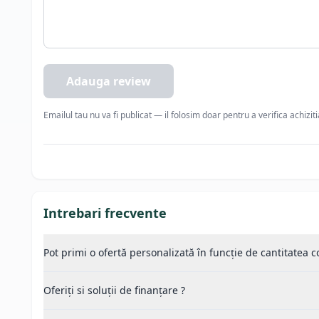
Rezistenta la coroziune daca se foloseste corect
Adauga review
Emailul tau nu va fi publicat — il folosim doar pentru a verifica achizit
Intrebari frecvente
Pot primi o ofertă personalizată în funcție de cantitatea
Oferiți si soluții de finanțare ?