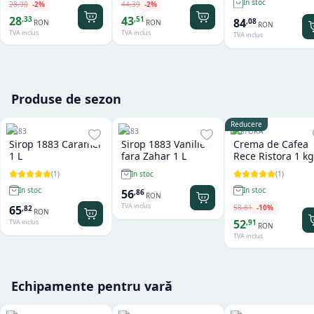
In stoc
28
,
90
-
2
%
44
,
39
-
2
%
28
43
,
33
,
51
84
,
08
RON
RON
RON
TVA inclus
TVA inclus
TVA inclus
Produse de sezon
Reducere
1883
1883
RISTORA
Sirop 1883 Caramel
Sirop 1883 Vanilie
Crema de Cafea
1 L
fara Zahar 1 L
Rece Ristora 1 kg
(
1
)
(
1
)
In stoc
In stoc
In stoc
56
,
86
RON
TVA inclus
58
,
81
-
10
%
65
,
82
RON
52
,
91
TVA inclus
RON
TVA inclus
Echipamente pentru vară