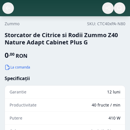
Zummo
SKU:
CTC40xPA-N80
Storcator de Citrice si Rodii Zummo Z40
Nature Adapt Cabinet Plus G
0
,
00
RON
La comanda
Specificații
Garantie
12 luni
Productivitate
40 fructe / min
Putere
410 W