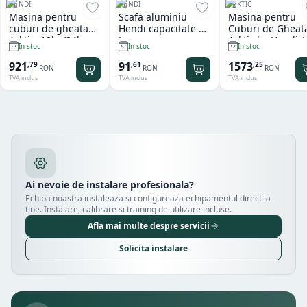
HENDI
HENDI
ARKTIC
Masina pentru
Scafa aluminiu
Masina pentru
cuburi de gheata
Hendi capacitate 2
Cuburi de Gheat
Arktic, 12kg/24h
L
Arktic by Hendi 
In stoc
In stoc
In stoc
kg
921
91
1573
,
79
,
61
,
25
RON
RON
RON
TVA inclus
TVA inclus
TVA inclus
Ai nevoie de instalare profesionala?
Echipa noastra instaleaza si configureaza echipamentul direct la
tine. Instalare, calibrare si training de utilizare incluse.
Afla mai multe despre servicii
Solicita instalare