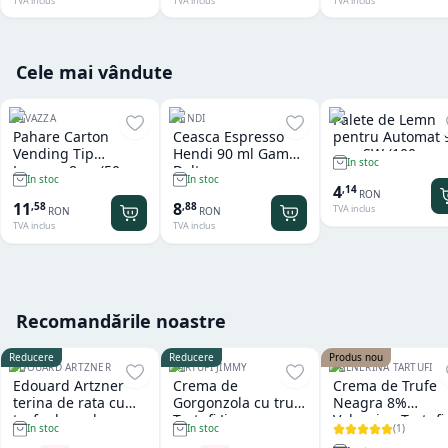
TVA inclus
TVA inclus
TVA inclus
Cele mai vândute
Palete de Lemn
LAVAZZA
HENDI
Pahare Carton
Ceasca Espresso
pentru Automat 
Vending Tip
Hendi 90 ml Gama
mm SW (100
In stoc
Lavazza 8 oz (50
Delta
buc/set)
In stoc
In stoc
buc/set) - vanzare
4
,
14
RON
la bax
11
8
,
58
,
88
TVA inclus
RON
RON
TVA inclus
TVA inclus
Recomandările noastre
Reducere
Reducere
Produs nou
EDOUARD ARTZNER
TARTUFI JIMMY
VALNERINA TARTUFI
Edouard Artzner
Crema de
Crema de Trufe
terina de rata cu
Gorgonzola cu trufe
Neagra 8%
trufe de padure
Tartufi Jimmy
Valnerina Tartufi
(
1
)
In stoc
In stoc
100g
500 gr