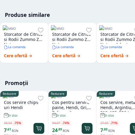
Produse similare
ZUMMO
ZUMMO
ZUMMO
Storcator de Citrice
Storcator de Citrice
Storcator de Citr
si Rodii Zummo Z14
si Rodii Zummo Z06
si Rodii Zummo 
Nature
Nature
Nature Adapt
La comanda
La comanda
La comanda
Counter Top
Cere ofertă →
Cere ofertă →
Cere ofertă →
Promoții
Reducere
Reducere
Reducere
HENDI
HENDI
HENDI
Cos servire chips-
Cos pentru servire
Cos servire, meta
uri Hendi
paine, Hendi, Gri,
Hendi, Argintiu,
Polipropilena,
310x125x55(h)m
In stoc
In stoc
In stoc
design impletit tip
ratan, ø370x(h)120
30
,
56
-
75
%
94
,
07
-
74
%
27
,
03
-
71
%
mm
7
24
7
,
61
,
89
,
80
RON
RON
RON